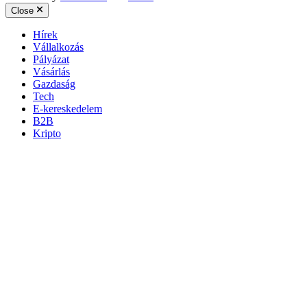
Close
Hírek
Vállalkozás
Pályázat
Vásárlás
Gazdaság
Tech
E-kereskedelem
B2B
Kripto