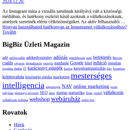
2024.12.20.
Az Instagram mára a vizuális tartalmak királyává vált a közösségi
médiában, és hatékony eszközt kínál azoknak a vállalkozásoknak,
amelyek szeretnék elérni célközönségüket. Az aktív felhasználói …
Hogyan használhatod hatékonyan az Instagramot vállalkozásodhoz?
Tovább
BigBiz Üzleti Magazin
adózás
befektetés
adó
adókedvezmény
adóbevallás
ajándékozás
autó
Bitcoin
csalás
Google
infláció
gazdaság
hitel
ingatlan
cégautó
digitalizáció
energia
karácsonyi ajándék
keresőoptimalizálás
ingatlan eladás
IT
karóra
kkv
konténer
mesterséges
kriptovaluta
közösségi média
marketing
intelligencia
NAV
online marketing
napenergia
posta
vállalkozás
SEO
startup
statisztika
pályázat
pénzügyi tervezés
siker
Tesla
vezető
webáruház
webshop
vállalkozás indítása
üzleti terv
Rovatok
Hírek
Gazdaság