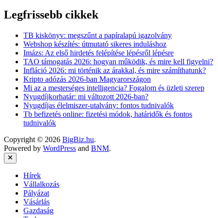
Legfrissebb cikkek
TB kiskönyv: megszűnt a papíralapú igazolvány
Webshop készítés: útmutató sikeres induláshoz
Imázs: Az első hirdetés felépítése lépésről lépésre
TAO támogatás 2026: hogyan működik, és mire kell figyelni?
Infláció 2026: mi történik az árakkal, és mire számíthatunk?
Kripto adózás 2026-ban Magyarországon
Mi az a mesterséges intelligencia? Fogalom és üzleti szerep
Nyugdíjkorhatár: mi változott 2026-ban?
Nyugdíjas élelmiszer-utalvány: fontos tudnivalók
Tb befizetés online: fizetési módok, határidők és fontos
tudnivalók
Copyright © 2026
BigBiz.hu
.
Powered by
WordPress
and
BNM
.
Close
Hírek
Vállalkozás
Pályázat
Vásárlás
Gazdaság