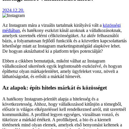
2024.12.20.
Az Instagram mára a vizuális tartalmak királyává vált a
közösségi
médiában
, és hatékony eszközt kínál azoknak a vállalkozásoknak,
amelyek szeretnék elérni célközönségüket. Az aktív felhasználói
bázis, a folyamatosan fejlődő funkciók és a közvetlen kapcsolattartás
lehetősége miatt az Instagram marketingstratégiád alapköve lehet.
De hogyan aknázhatod ki a platform teljes potenciálját?
Ebben a cikkben bemutatjuk, miként válhat az Instagram
vállalkozásod sikerének egyik legfontosabb eszközévé, és hogyan
építhetsz olyan márkajelenlétet, amely ügyfeleket vonz, növeli a
láthatóságodat, és erősíti a márkád hírnevét.
Az alapok: építs hiteles márkát és közösséget
A hatékony Instagram-jelenlét alapja a hitelesség és a
következetesség. Ahhoz, hogy vállalkozásod kitűnjön a tömegből,
először is világos elképzeléssel kell rendelkezned arról, mit szeretnél
kommunikálni. A profilod legyen egységes, vizuálisan vonzó, és
tükrözze a márkád értékeit. A profilképed, a bio és a kiemelt
történetek mind olyan elemek, amelyek első benyomást keltenek a