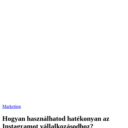
Posted
Marketing
in
Hogyan használhatod hatékonyan az
Instagramot vállalkozásodhoz?