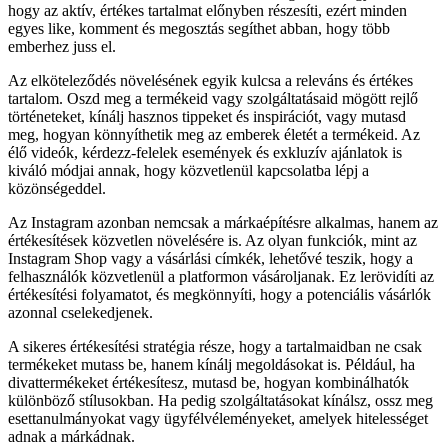
hogy az aktív, értékes tartalmat előnyben részesíti, ezért minden
egyes like, komment és megosztás segíthet abban, hogy több
emberhez juss el.
Az elköteleződés növelésének egyik kulcsa a releváns és értékes
tartalom. Oszd meg a termékeid vagy szolgáltatásaid mögött rejlő
történeteket, kínálj hasznos tippeket és inspirációt, vagy mutasd
meg, hogyan könnyíthetik meg az emberek életét a termékeid. Az
élő videók, kérdezz-felelek események és exkluzív ajánlatok is
kiváló módjai annak, hogy közvetlenül kapcsolatba lépj a
közönségeddel.
Az Instagram azonban nemcsak a márkaépítésre alkalmas, hanem az
értékesítések közvetlen növelésére is. Az olyan funkciók, mint az
Instagram Shop vagy a vásárlási címkék, lehetővé teszik, hogy a
felhasználók közvetlenül a platformon vásároljanak. Ez lerövidíti az
értékesítési folyamatot, és megkönnyíti, hogy a potenciális vásárlók
azonnal cselekedjenek.
A sikeres értékesítési stratégia része, hogy a tartalmaidban ne csak
termékeket mutass be, hanem kínálj megoldásokat is. Például, ha
divattermékeket értékesítesz, mutasd be, hogyan kombinálhatók
különböző stílusokban. Ha pedig szolgáltatásokat kínálsz, ossz meg
esettanulmányokat vagy ügyfélvéleményeket, amelyek hitelességet
adnak a márkádnak.