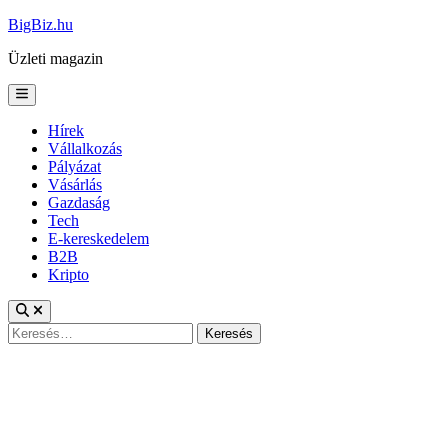
Skip
BigBiz.hu
to
Üzleti magazin
content
Main
Menu
Hírek
Vállalkozás
Pályázat
Vásárlás
Gazdaság
Tech
E-kereskedelem
B2B
Kripto
Keresés: