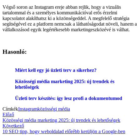
Végső soron az Instagram ereje abban rejlik, hogy a vizuális
tartalommal és a személyes kommunikációval erős érzelmi
kapcsolatot alakíthatsz ki a közönségeddel. A megfelelő stratégia
segítségével ez a platform nemcsak a láthatóságodat növeli, hanem a
vállalkozásod egyik legértékesebb marketingeszközévé is válhat.
Hasonló:
Miért kell egy jó üzleti terv a sikerhez?
Közösségi média marketing 2025: új trendek és
lehetőségek
Üzleti terv készítés: így lesz profi a dokumentumod
Címkék
Instagram
közösségi média
Bejegyzés
Previous
Előző
article:
Közösségi média marketing 2025: új trendek és lehetőségek
navigáció
Next
Következő
article:
10 SEO tipp, hogy weboldalad előrébb kerüljön a Google-ben