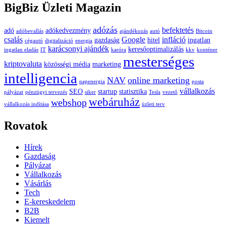
BigBiz Üzleti Magazin
adózás
befektetés
adó
adókedvezmény
adóbevallás
ajándékozás
autó
Bitcoin
csalás
Google
infláció
gazdaság
hitel
ingatlan
cégautó
digitalizáció
energia
karácsonyi ajándék
keresőoptimalizálás
ingatlan eladás
IT
karóra
kkv
konténer
mesterséges
kriptovaluta
közösségi média
marketing
intelligencia
NAV
online marketing
napenergia
posta
vállalkozás
SEO
startup
statisztika
pályázat
pénzügyi tervezés
siker
Tesla
vezető
webáruház
webshop
vállalkozás indítása
üzleti terv
Rovatok
Hírek
Gazdaság
Pályázat
Vállalkozás
Vásárlás
Tech
E-kereskedelem
B2B
Kiemelt