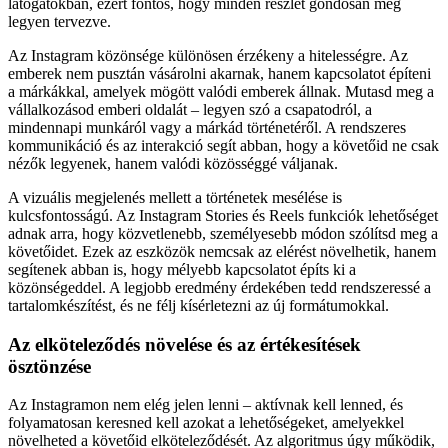
látogatókban, ezért fontos, hogy minden részlet gondosan meg
legyen tervezve.
Az Instagram közönsége különösen érzékeny a hitelességre. Az
emberek nem pusztán vásárolni akarnak, hanem kapcsolatot építeni
a márkákkal, amelyek mögött valódi emberek állnak. Mutasd meg a
vállalkozásod emberi oldalát – legyen szó a csapatodról, a
mindennapi munkáról vagy a márkád történetéről. A rendszeres
kommunikáció és az interakció segít abban, hogy a követőid ne csak
nézők legyenek, hanem valódi közösséggé váljanak.
A vizuális megjelenés mellett a történetek mesélése is
kulcsfontosságú. Az Instagram Stories és Reels funkciók lehetőséget
adnak arra, hogy közvetlenebb, személyesebb módon szólítsd meg a
követőidet. Ezek az eszközök nemcsak az elérést növelhetik, hanem
segítenek abban is, hogy mélyebb kapcsolatot építs ki a
közönségeddel. A legjobb eredmény érdekében tedd rendszeressé a
tartalomkészítést, és ne félj kísérletezni az új formátumokkal.
Az elköteleződés növelése és az értékesítések
ösztönzése
Az Instagramon nem elég jelen lenni – aktívnak kell lenned, és
folyamatosan keresned kell azokat a lehetőségeket, amelyekkel
növelheted a követőid elköteleződését. Az algoritmus úgy működik,