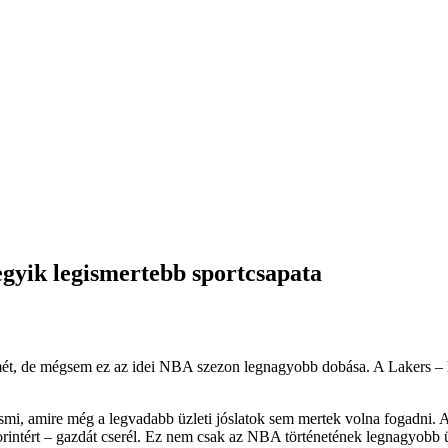
 egyik legismertebb sportcsapata
t, de mégsem ez az idei NBA szezon legnagyobb dobása. A Lakers – ha 
mi, amire még a legvadabb üzleti jóslatok sem mertek volna fogadni. A
 forintért – gazdát cserél. Ez nem csak az NBA történetének legnagyobb 