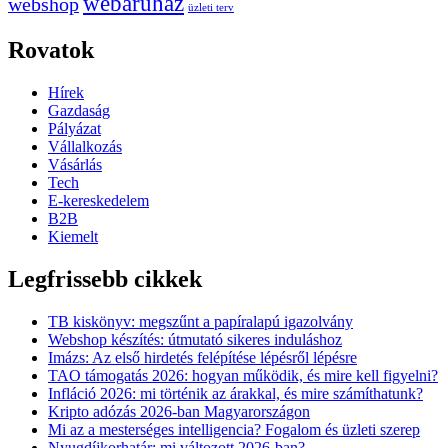
webáruház
webshop
üzleti terv
Rovatok
Hírek
Gazdaság
Pályázat
Vállalkozás
Vásárlás
Tech
E-kereskedelem
B2B
Kiemelt
Legfrissebb cikkek
TB kiskönyv: megszűnt a papíralapú igazolvány
Webshop készítés: útmutató sikeres induláshoz
Imázs: Az első hirdetés felépítése lépésről lépésre
TAO támogatás 2026: hogyan működik, és mire kell figyelni?
Infláció 2026: mi történik az árakkal, és mire számíthatunk?
Kripto adózás 2026-ban Magyarországon
Mi az a mesterséges intelligencia? Fogalom és üzleti szerep
Nyugdíjkorhatár: mi változott 2026-ban?