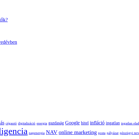
tők?
gyedévben
lás
Google
infláció
gazdaság
hitel
ingatlan
cégautó
digitalizáció
energia
ingatlan ela
ligencia
NAV
online marketing
napenergia
posta
pályázat
pénzügyi ter