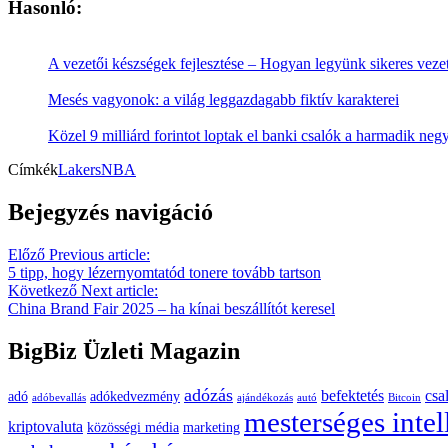
Hasonló:
A vezetői készségek fejlesztése – Hogyan legyünk sikeres veze
Mesés vagyonok: a világ leggazdagabb fiktív karakterei
Közel 9 milliárd forintot loptak el banki csalók a harmadik ne
Címkék
Lakers
NBA
Bejegyzés navigáció
Előző
Previous article:
5 tipp, hogy lézernyomtatód tonere tovább tartson
Következő
Next article:
China Brand Fair 2025 – ha kínai beszállítót keresel
BigBiz Üzleti Magazin
adózás
befektetés
csa
adó
adókedvezmény
adóbevallás
ajándékozás
autó
Bitcoin
mesterséges intel
kriptovaluta
közösségi média
marketing