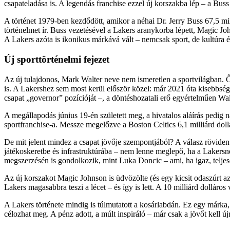
csapateladása is. A legendás franchise ezzel új korszakba lép – a Bus
A történet 1979-ben kezdődött, amikor a néhai Dr. Jerry Buss 67,5 mi
történelmet ír. Buss vezetésével a Lakers aranykorba lépett, Magic
A Lakers azóta is ikonikus márkává vált – nemcsak sport, de kultúra é
Új sporttörténelmi fejezet
Az új tulajdonos, Mark Walter neve nem ismeretlen a sportvilágban. 
is. A Lakershez sem most kerül először közel: már 2021 óta kisebbségi 
csapat „governor” pozícióját –, a döntéshozatali erő egyértelműen Wal
A megállapodás június 19-én született meg, a hivatalos aláírás pedig n
sportfranchise-a. Messze megelőzve a Boston Celtics 6,1 milliárd dol
De mit jelent mindez a csapat jövője szempontjából? A válasz röviden:
játékoskeretbe és infrastruktúrába – nem lenne meglepő, ha a Lakersn
megszerzésén is gondolkozik, mint Luka Doncic – ami, ha igaz, teljes
Az új korszakot Magic Johnson is üdvözölte (és egy kicsit odaszúrt az 
Lakers magasabbra teszi a lécet – és így is lett. A 10 milliárd dolláros 
A Lakers története mindig is túlmutatott a kosárlabdán. Ez egy márka,
célozhat meg. A pénz adott, a múlt inspiráló – már csak a jövőt kell új