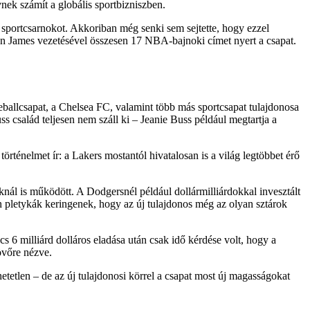
nek számít a globális sportbizniszben.
 sportcsarnokot. Akkoriban még senki sem sejtette, hogy ezzel
on James vezetésével összesen 17 NBA-bajnoki címet nyert a csapat.
ballcsapat, a Chelsea FC, valamint több más sportcsapat tulajdonosa
ss család teljesen nem száll ki – Jeanie Buss például megtartja a
örténelmet ír: a Lakers mostantól hivatalosan is a világ legtöbbet érő
knál is működött. A Dodgersnél például dollármilliárdokkal invesztált
n pletykák keringenek, hogy az új tulajdonos még az olyan sztárok
s 6 milliárd dolláros eladása után csak idő kérdése volt, hogy a
jövőre nézve.
etetlen – de az új tulajdonosi körrel a csapat most új magasságokat