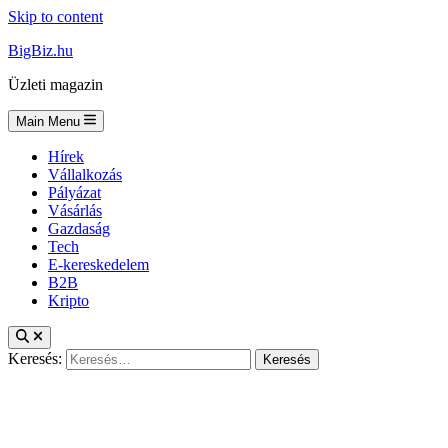
Skip to content
BigBiz.hu
Üzleti magazin
Main Menu
Hírek
Vállalkozás
Pályázat
Vásárlás
Gazdaság
Tech
E-kereskedelem
B2B
Kripto
Keresés: