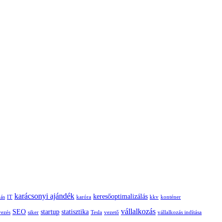
karácsonyi ajándék
keresőoptimalizálás
dás
IT
karóra
kkv
konténer
vállalkozás
SEO
startup
statisztika
vezés
siker
Tesla
vezető
vállalkozás indítása