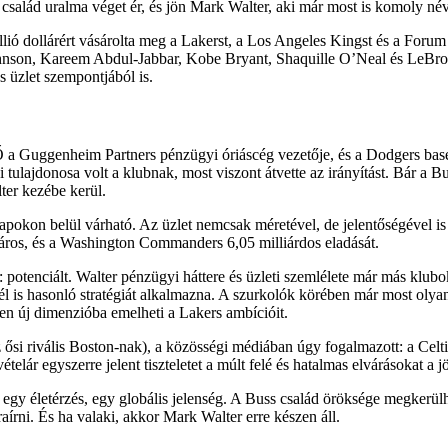
s család uralma véget ér, és jön Mark Walter, aki már most is komoly név
llió dollárért vásárolta meg a Lakerst, a Los Angeles Kingst és a Forum
 Johnson, Kareem Abdul-Jabbar, Kobe Bryant, Shaquille O’Neal és LeBr
s üzlet szempontjából is.
Ő a Guggenheim Partners pénzügyi óriáscég vezetője, és a Dodgers base
tulajdonosa volt a klubnak, most viszont átvette az irányítást. Bár a Bu
ter kezébe kerül.
apokon belül várható. Az üzlet nemcsak méretével, de jelentőségével is t
láros, és a Washington Commanders 6,05 milliárdos eladását.
 potenciált. Walter pénzügyi háttere és üzleti szemlélete már más klubo
él is hasonló stratégiát alkalmazna. A szurkolók körében már most olya
en új dimenzióba emelheti a Lakers ambícióit.
ősi rivális Boston-nak), a közösségi médiában úgy fogalmazott: a Celtic
vételár egyszerre jelent tiszteletet a múlt felé és hatalmas elvárásokat a 
 egy életérzés, egy globális jelenség. A Buss család öröksége megkerülh
raírni. És ha valaki, akkor Mark Walter erre készen áll.