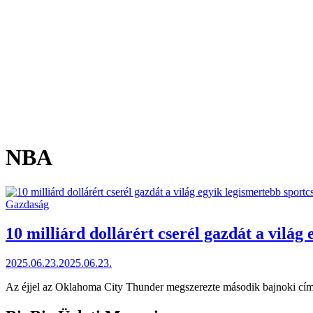
NBA
Posted
Gazdaság
in
10 milliárd dollárért cserél gazdát a világ
2025.06.23.
2025.06.23.
Az éjjel az Oklahoma City Thunder megszerezte második bajnoki cí