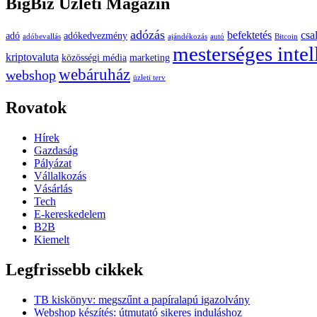
BigBiz Üzleti Magazin
adózás
befektetés
csa
adó
adókedvezmény
adóbevallás
ajándékozás
autó
Bitcoin
mesterséges intel
kriptovaluta
közösségi média
marketing
webáruház
webshop
üzleti terv
Rovatok
Hírek
Gazdaság
Pályázat
Vállalkozás
Vásárlás
Tech
E-kereskedelem
B2B
Kiemelt
Legfrissebb cikkek
TB kiskönyv: megszűnt a papíralapú igazolvány
Webshop készítés: útmutató sikeres induláshoz