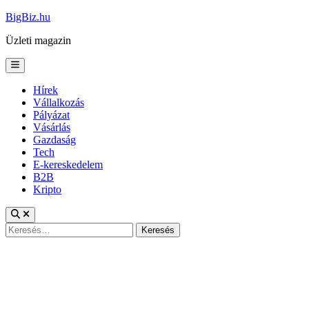
Skip
BigBiz.hu
to
Üzleti magazin
content
Main
Menu
Hírek
Vállalkozás
Pályázat
Vásárlás
Gazdaság
Tech
E-kereskedelem
B2B
Kripto
Keresés: