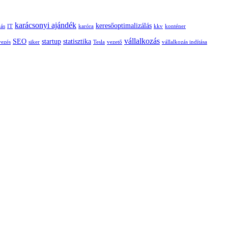
cserél
gazdát
karácsonyi ajándék
keresőoptimalizálás
a
dás
IT
karóra
kkv
konténer
világ
vállalkozás
SEO
startup
statisztika
vezés
siker
Tesla
vezető
vállalkozás indítása
egyik
legismertebb
sportcsapata