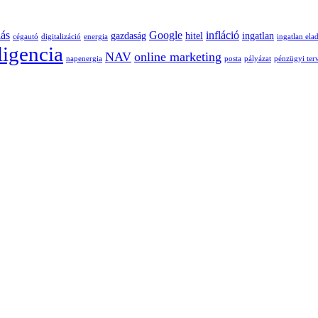
lás
Google
infláció
gazdaság
hitel
ingatlan
cégautó
digitalizáció
energia
ingatlan ela
ligencia
NAV
online marketing
napenergia
posta
pályázat
pénzügyi ter