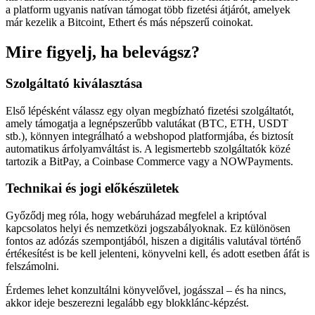
a platform ugyanis natívan támogat több fizetési átjárót, amelyek
már kezelik a Bitcoint, Ethert és más népszerű coinokat.
Mire figyelj, ha belevágsz?
Szolgáltató kiválasztása
Első lépésként válassz egy olyan megbízható fizetési szolgáltatót,
amely támogatja a legnépszerűbb valutákat (BTC, ETH, USDT
stb.), könnyen integrálható a webshopod platformjába, és biztosít
automatikus árfolyamváltást is. A legismertebb szolgáltatók közé
tartozik a BitPay, a Coinbase Commerce vagy a NOWPayments.
Technikai és jogi előkészületek
Győződj meg róla, hogy webáruházad megfelel a kriptóval
kapcsolatos helyi és nemzetközi jogszabályoknak. Ez különösen
fontos az adózás szempontjából, hiszen a digitális valutával történő
értékesítést is be kell jelenteni, könyvelni kell, és adott esetben áfát is
felszámolni.
Érdemes lehet konzultálni könyvelővel, jogásszal – és ha nincs,
akkor ideje beszerezni legalább egy blokklánc-képzést.