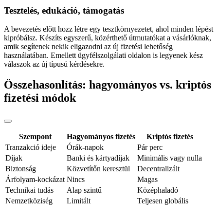
Tesztelés, edukáció, támogatás
A bevezetés előtt hozz létre egy tesztkörnyezetet, ahol minden lépést
kipróbálsz. Készíts egyszerű, közérthető útmutatókat a vásárlóknak,
amik segítenek nekik eligazodni az új fizetési lehetőség
használatában. Emellett ügyfélszolgálati oldalon is legyenek kész
válaszok az új típusú kérdésekre.
Összehasonlítás: hagyományos vs. kriptós
fizetési módok
Szempont
Hagyományos fizetés
Kriptós fizetés
Tranzakció ideje
Órák-napok
Pár perc
Díjak
Banki és kártyadíjak
Minimális vagy nulla
Biztonság
Közvetítőn keresztül
Decentralizált
Árfolyam-kockázat
Nincs
Magas
Technikai tudás
Alap szintű
Középhaladó
Nemzetköziség
Limitált
Teljesen globális