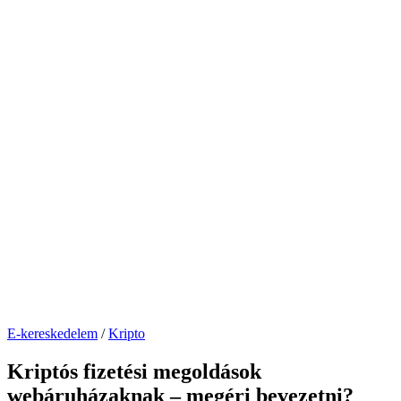
Posted
E-kereskedelem
/
Kripto
in
Kriptós fizetési megoldások
webáruházaknak – megéri bevezetni?