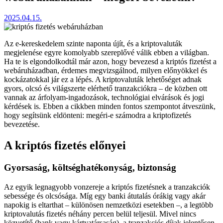
2025.04.15.
Az e-kereskedelem szinte naponta újít, és a kriptovaluták
megjelenése egyre komolyabb szereplővé válik ebben a világban.
Ha te is elgondolkodtál már azon, hogy bevezesd a kriptós fizetést a
webáruházadban, érdemes megvizsgálnod, milyen előnyökkel és
kockázatokkal jár ez a lépés. A kriptovaluták lehetőséget adnak
gyors, olcsó és világszerte elérhető tranzakciókra – de közben ott
vannak az árfolyam-ingadozások, technológiai elvárások és jogi
kérdések is. Ebben a cikkben minden fontos szempontot átveszünk,
hogy segítsünk eldönteni: megéri-e számodra a kriptofizetés
bevezetése.
A kriptós fizetés előnyei
Gyorsaság, költséghatékonyság, biztonság
Az egyik legnagyobb vonzereje a kriptós fizetésnek a tranzakciók
sebessége és olcsósága. Míg egy banki átutalás órákig vagy akár
napokig is eltarthat – különösen nemzetközi esetekben –, a legtöbb
kriptovalutás fizetés néhány percen belül teljesül. Mivel nincs
közvetítő (bank vagy kártyatársaság), a tranzakciós díjak jelentősen