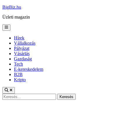
Skip
BigBiz.hu
to
Üzleti magazin
content
Main
Menu
Hírek
Vállalkozás
Pályázat
Vásárlás
Gazdaság
Tech
E-kereskedelem
B2B
Kripto
Keresés: