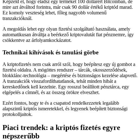
Képzeld el, hogy eladsz egy terméket 100 dollárért Bitcoinban, de
mire azt átváltod forintra, már csak 90 dollár értékű kriptód marad.
Ez komoly veszteség lehet, főleg nagyobb volumenű
tranzakcióknál.
A megoldás lehet egy olyan fizetési szolgáltató használata, amely
automatikusan átváltja a beérkező kriptovalutát fiat pénznemre, így
csökkentve az árfolyamkockázatot.
Technikai kihívások és tanulási görbe
A kriptofizetés nem csak arról szól, hogy beépítesz egy új gombot a
fizetési oldalra. A mögöttes rendszer – tárcák, okosszerződések,
blokklánc-technológia – megértése és biztonságos kezelése alapvető.
A tranzakciók visszafordíthatatlanok, tehát minden hibát a
kereskedőnek kell kezelnie. Egy rosszul beállított pénztárca, egy
elgépelés a címnél, és az összeg örökre elveszhet.
Ezért fontos, hogy te és a csapatod rendelkezzetek legalább
alapszintű kriptós ismeretekkel, és legyenek beépített biztonsági
protokolljaitok.
Piaci trendek: a kriptós fizetés egyre
népszerűbb