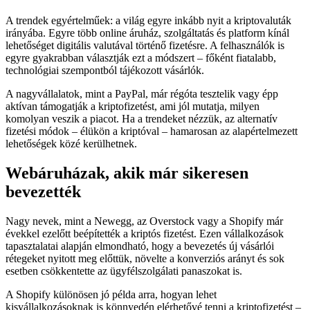
A trendek egyértelműek: a világ egyre inkább nyit a kriptovaluták
irányába. Egyre több online áruház, szolgáltatás és platform kínál
lehetőséget digitális valutával történő fizetésre. A felhasználók is
egyre gyakrabban választják ezt a módszert – főként fiatalabb,
technológiai szempontból tájékozott vásárlók.
A nagyvállalatok, mint a PayPal, már régóta tesztelik vagy épp
aktívan támogatják a kriptofizetést, ami jól mutatja, milyen
komolyan veszik a piacot. Ha a trendeket nézzük, az alternatív
fizetési módok – élükön a kriptóval – hamarosan az alapértelmezett
lehetőségek közé kerülhetnek.
Webáruházak, akik már sikeresen
bevezették
Nagy nevek, mint a Newegg, az Overstock vagy a Shopify már
évekkel ezelőtt beépítették a kriptós fizetést. Ezen vállalkozások
tapasztalatai alapján elmondható, hogy a bevezetés új vásárlói
rétegeket nyitott meg előttük, növelte a konverziós arányt és sok
esetben csökkentette az ügyfélszolgálati panaszokat is.
A Shopify különösen jó példa arra, hogyan lehet
kisvállalkozásoknak is könnyedén elérhetővé tenni a kriptofizetést –