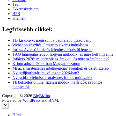
Tech
E-kereskedelem
B2B
Kiemelt
Legfrissebb cikkek
TB kiskönyv: megszűnt a papíralapú igazolvány
Webshop készítés: útmutató sikeres induláshoz
Imázs: Az első hirdetés felépítése lépésről lépésre
TAO támogatás 2026: hogyan működik, és mire kell figyelni?
Infláció 2026: mi történik az árakkal, és mire számíthatunk?
Kripto adózás 2026-ban Magyarországon
Mi az a mesterséges intelligencia? Fogalom és üzleti szerep
Nyugdíjkorhatár: mi változott 2026-ban?
Nyugdíjas élelmiszer-utalvány: fontos tudnivalók
Tb befizetés online: fizetési módok, határidők és fontos
tudnivalók
Copyright © 2026
BigBiz.hu
.
Powered by
WordPress
and
BNM
.
Close
Hírek