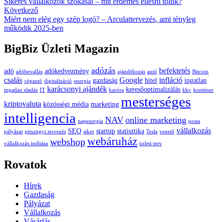
article:
Sikeres vállalkozók szokásai – mit érdemes ellesni tőlük?
navigáció
Next
Következő
article:
Miért nem elég egy szép logó? – Arculattervezés, ami tényleg
működik 2025-ben
BigBiz Üzleti Magazin
adózás
befektetés
adó
adókedvezmény
adóbevallás
ajándékozás
autó
Bitcoin
csalás
Google
infláció
gazdaság
hitel
ingatlan
cégautó
digitalizáció
energia
karácsonyi ajándék
keresőoptimalizálás
ingatlan eladás
IT
karóra
kkv
konténer
mesterséges
kriptovaluta
közösségi média
marketing
intelligencia
NAV
online marketing
napenergia
posta
vállalkozás
SEO
startup
statisztika
pályázat
pénzügyi tervezés
siker
Tesla
vezető
webáruház
webshop
vállalkozás indítása
üzleti terv
Rovatok
Hírek
Gazdaság
Pályázat
Vállalkozás
Vásárlás