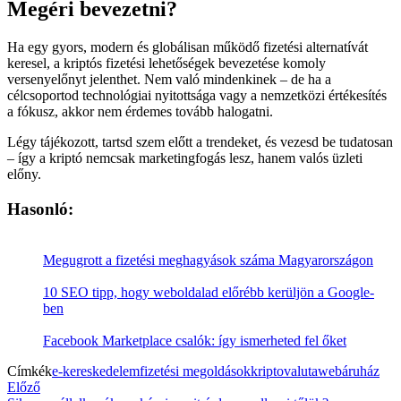
Megéri bevezetni?
Ha egy gyors, modern és globálisan működő fizetési alternatívát
keresel, a kriptós fizetési lehetőségek bevezetése komoly
versenyelőnyt jelenthet. Nem való mindenkinek – de ha a
célcsoportod technológiai nyitottsága vagy a nemzetközi értékesítés
a fókusz, akkor nem érdemes tovább halogatni.
Légy tájékozott, tartsd szem előtt a trendeket, és vezesd be tudatosan
– így a kriptó nemcsak marketingfogás lesz, hanem valós üzleti
előny.
Hasonló:
Megugrott a fizetési meghagyások száma Magyarországon
10 SEO tipp, hogy weboldalad előrébb kerüljön a Google-
ben
Facebook Marketplace csalók: így ismerheted fel őket
Címkék
e-kereskedelem
fizetési megoldások
kriptovaluta
webáruház
Bejegyzés
Previous
Előző