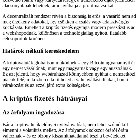
alacsonyabbak lehetnek, ami javíthatja a profitmarzsokat.
A decentralizált rendszer révén a biztonság is erős: a vásárló nem ad
meg érzékeny adatokat, így csökken a csalás vagy adatszivárgás
kockázata. Emellett a kriptós fizetés egyfajta modern presztízst is ad
a webshopodnak, különösen a technológiailag nyitott, fiatalabb
célcsoportok körében.
Határok nélküli kereskedelem
A kriptovaluták globálisan működnek – egy Bitcoin ugyanannyit ér
egy német vásárlónak, mint egy magyarnak vagy egy ausztrálnak.
Ez azt jelenti, hogy webáruházad könnyebben nyithat a nemzetközi
piacok felé, miközben elkerülheted a valutaváltási díjakat, banki
várakozást és az ezzel járó extra költségeket.
A kriptós fizetés hátrányai
Az árfolyam ingadozása
Bár a kriptovaluták előnyei nyilvánvalóak, nem lehet szó nélkül
elmenni a volatilitás mellett. Az árfolyamok sokszor óráról órára
változnak – és ez bizony kiszámíthatatlanná teszi a bevételeket.