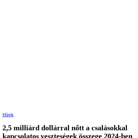
Posted
Hírek
in
2,5 milliárd dollárral nőtt a csalásokkal
kapcsolatos veszteségek összege 2024-ben