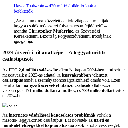
Hawk Tuah-coin – 430 millió dollárt buktak a
befektetők
„Az általunk ma közzétett adatok világosan mutatják,
hogy a csalók módszerei folyamatosan fejlődnek” –
mondta
Christopher Mufarrige
, az Szövetségi
Kereskedelmi Bizottság Fogyasztóvédelmi Irodájának
igazgatója.
2024 átverési pillanatképe – A leggyakoribb
csalástípusok
Az FTC
2,6 millió csalásos bejelentést
kapott 2024-ben, ami szinte
megegyezik a 2023-as adattal. A
leggyakrabban jelentett
csalástípus
ismét a személyazonosságot színlelő csalás volt. Ezen
belül a
kormányzati szerveket utánzó csalások
által okozott
veszteségek
171 millió dollárral nőttek
, és
789 millió dollárt
értek
el 2024-ben.
Az
internetes vásárlással kapcsolatos problémák
voltak a
második leggyakoribb csalástípus. Ezt követték az
üzleti és
munkalehetőségekkel kapcsolatos csalások
, ahol a veszteségek