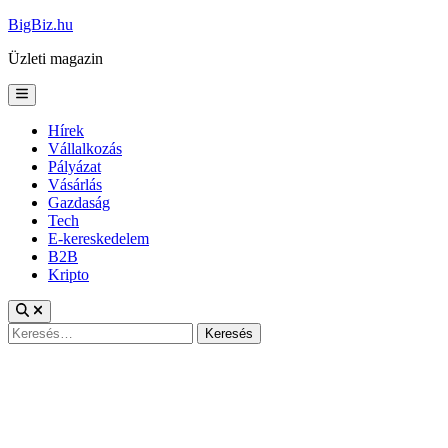
Skip
BigBiz.hu
to
Üzleti magazin
content
Main
Menu
Hírek
Vállalkozás
Pályázat
Vásárlás
Gazdaság
Tech
E-kereskedelem
B2B
Kripto
Keresés: