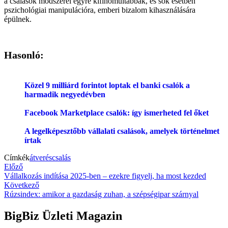
a csalások módszerei egyre kifinomultabbak, és sok esetben
pszichológiai manipulációra, emberi bizalom kihasználására
épülnek.
Hasonló:
Közel 9 milliárd forintot loptak el banki csalók a
harmadik negyedévben
Facebook Marketplace csalók: így ismerheted fel őket
A legelképesztőbb vállalati csalások, amelyek történelmet
írtak
Címkék
átverés
csalás
Bejegyzés
Previous
Előző
article:
Vállalkozás indítása 2025-ben – ezekre figyelj, ha most kezded
navigáció
Next
Következő
article:
Rúzsindex: amikor a gazdaság zuhan, a szépségipar szárnyal
BigBiz Üzleti Magazin