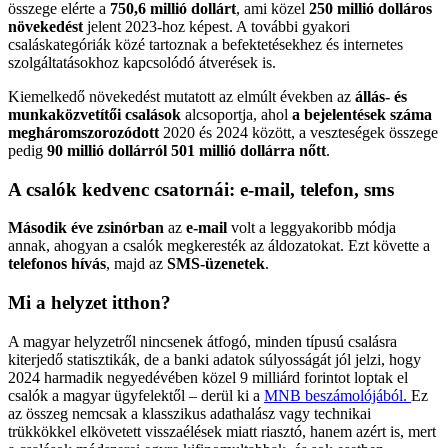
összege elérte a
750,6 millió dollárt
, ami közel
250 millió dolláros
növekedést
jelent 2023-hoz képest. A további gyakori
csaláskategóriák közé tartoznak a befektetésekhez és internetes
szolgáltatásokhoz kapcsolódó átverések is.
Kiemelkedő növekedést mutatott az elmúlt években az
állás- és
munkaközvetítői csalások
alcsoportja, ahol
a bejelentések száma
megháromszorozódott
2020 és 2024 között, a veszteségek összege
pedig
90 millió dollárról 501 millió dollárra nőtt
.
A csalók kedvenc csatornái: e-mail, telefon, sms
Második éve zsinórban
az
e-mail
volt a leggyakoribb módja
annak, ahogyan a csalók megkeresték az áldozatokat. Ezt követte a
telefonos hívás
, majd az
SMS-üzenetek
.
Mi a helyzet itthon?
A magyar helyzetről nincsenek átfogó, minden típusú csalásra
kiterjedő statisztikák, de a banki adatok súlyosságát jól jelzi, hogy
2024 harmadik negyedévében közel 9 milliárd forintot loptak el
csalók a magyar ügyfelektől – derül ki a
MNB beszámolójából.
Ez
az összeg nemcsak a klasszikus adathalász vagy technikai
trükkökkel elkövetett visszaélések miatt riasztó, hanem azért is, mert