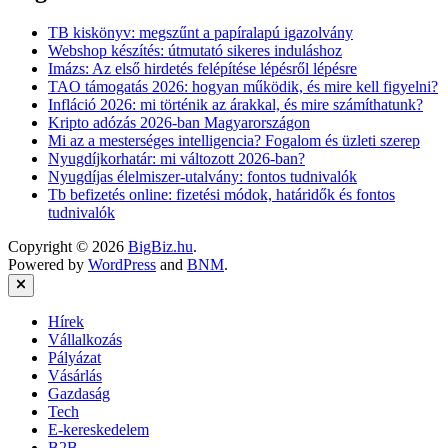
TB kiskönyv: megszűnt a papíralapú igazolvány
Webshop készítés: útmutató sikeres induláshoz
Imázs: Az első hirdetés felépítése lépésről lépésre
TAO támogatás 2026: hogyan működik, és mire kell figyelni?
Infláció 2026: mi történik az árakkal, és mire számíthatunk?
Kripto adózás 2026-ban Magyarországon
Mi az a mesterséges intelligencia? Fogalom és üzleti szerep
Nyugdíjkorhatár: mi változott 2026-ban?
Nyugdíjas élelmiszer-utalvány: fontos tudnivalók
Tb befizetés online: fizetési módok, határidők és fontos
tudnivalók
Copyright © 2026
BigBiz.hu
.
Powered by
WordPress
and
BNM
.
Close
Hírek
Vállalkozás
Pályázat
Vásárlás
Gazdaság
Tech
E-kereskedelem
B2B