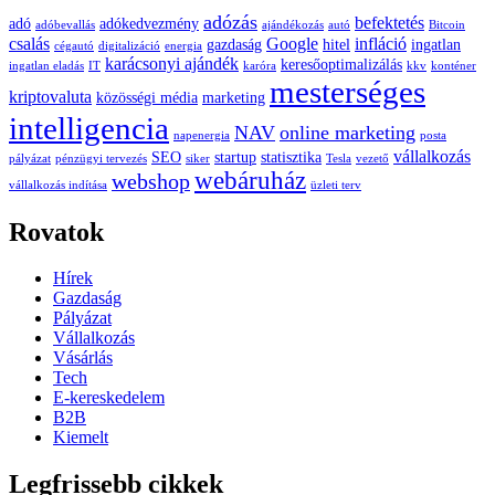
adózás
befektetés
adó
adókedvezmény
adóbevallás
ajándékozás
autó
Bitcoin
csalás
Google
infláció
gazdaság
hitel
ingatlan
cégautó
digitalizáció
energia
karácsonyi ajándék
keresőoptimalizálás
ingatlan eladás
IT
karóra
kkv
konténer
mesterséges
kriptovaluta
közösségi média
marketing
intelligencia
NAV
online marketing
napenergia
posta
vállalkozás
SEO
startup
statisztika
pályázat
pénzügyi tervezés
siker
Tesla
vezető
webáruház
webshop
vállalkozás indítása
üzleti terv
Rovatok
Hírek
Gazdaság
Pályázat
Vállalkozás
Vásárlás
Tech
E-kereskedelem
B2B
Kiemelt
Legfrissebb cikkek