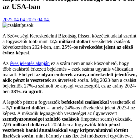
az USA-ban
2025.04.04.
2025.04.04.
A Szövetségi Kereskedelmi Bizottság frissen közzétett adatai szerint
a fogyasztók több mint
12,5 milliárd dollárt
veszítettek csalások
következtében 2024-ben, ami
25%-os növekedést jelent az előző
évhez képest
.
Az
éves jelentés alapján
ez a szám nem annak köszönhető, hogy
több csalásról érkezett bejelentés – ezek száma ugyanis változatlan
maradt. Ehelyett az
olyan emberek aránya növekedett jelentősen,
akik pénzt is vesztettek
az átverések során. Míg 2023-ban a csalást
bejelentők 27%-a számolt be anyagi veszteségről, ez az arány 2024-
ben
38%-ra ugrott
.
A legtöbb pénzt a fogyasztók
befektetési csalásokkal
veszítették el
–
5,7 milliárd dollárt
–, amely 24%-os növekedést jelent 2023-hoz
képest. A második legnagyobb veszteséget az úgynevezett
személyazonosságot színlelő csalások
(imposter scams) okozták,
2,95 milliárd dollárral
. 2024-ben a fogyasztók
több pénzt
veszítettek banki átutalásokkal vagy kriptovalutával történt
fizetések során
, mint bármely más fizetési módszerrel együttvéve.