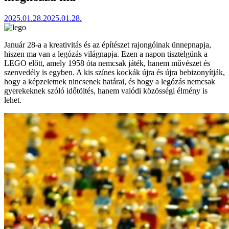
2025.01.28.
2025.01.28.
Január 28-a a kreativitás és az építészet rajongóinak ünnepnapja,
hiszen ma van a legózás világnapja. Ezen a napon tisztelgünk a
LEGO előtt, amely 1958 óta nemcsak játék, hanem művészet és
szenvedély is egyben. A kis színes kockák újra és újra bebizonyítják,
hogy a képzeletnek nincsenek határai, és hogy a legózás nemcsak
gyerekeknek szóló időtöltés, hanem valódi közösségi élmény is
lehet.