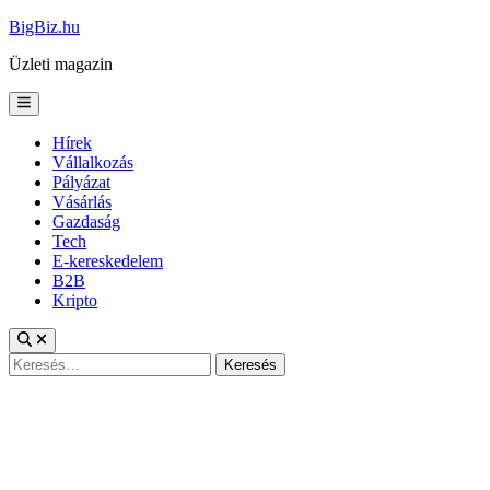
Skip
BigBiz.hu
to
Üzleti magazin
content
Main
Menu
Hírek
Vállalkozás
Pályázat
Vásárlás
Gazdaság
Tech
E-kereskedelem
B2B
Kripto
Keresés: