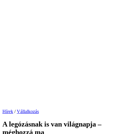
Posted
Hírek
/
Vállalkozás
in
A legózásnak is van világnapja –
méghozzá ma