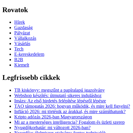
Rovatok
Hírek
Gazdaság
Pályázat
Vállalkozás
Vásárlás
Tech
E-kereskedelem
B2B
Kiemelt
Legfrissebb cikkek
TB kiskönyv: megszűnt a papíralapú igazolvány
Webshop készítés: útmutató sikeres induláshoz
Imázs: Az első hirdetés felépítése lépésről lépésre
TAO támogatás 2026: hogyan működik, és mire kell figyelni?
Infláció 2026: mi történik az árakkal, és mire számíthatunk?
Kripto adózás 2026-ban Magyarországon
Mi az a mesterséges intelligencia? Fogalom és üzleti szerep
Nyugdíjkorhatár: mi változott 2026-ban?
Nyugdíjas élelmiszer-utalvány: fontos tudnivalók