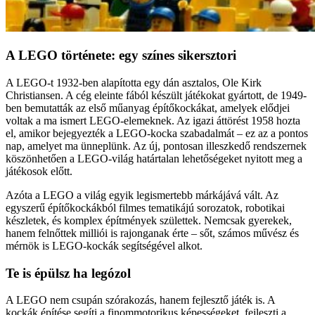
A LEGO története: egy színes sikersztori
A LEGO-t 1932-ben alapította egy dán asztalos, Ole Kirk
Christiansen. A cég eleinte fából készült játékokat gyártott, de 1949-
ben bemutatták az első műanyag építőkockákat, amelyek elődjei
voltak a ma ismert LEGO-elemeknek. Az igazi áttörést 1958 hozta
el, amikor bejegyezték a LEGO-kocka szabadalmát – ez az a pontos
nap, amelyet ma ünneplünk. Az új, pontosan illeszkedő rendszernek
köszönhetően a LEGO-világ határtalan lehetőségeket nyitott meg a
játékosok előtt.
Azóta a LEGO a világ egyik legismertebb márkájává vált. Az
egyszerű építőkockákból filmes tematikájú sorozatok, robotikai
készletek, és komplex építmények születtek. Nemcsak gyerekek,
hanem felnőttek milliói is rajonganak érte – sőt, számos művész és
mérnök is LEGO-kockák segítségével alkot.
Te is épülsz ha legózol
A LEGO nem csupán szórakozás, hanem fejlesztő játék is. A
kockák építése segíti a finommotorikus képességeket, fejleszti a