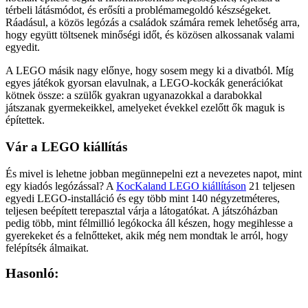
térbeli látásmódot, és erősíti a problémamegoldó készségeket.
Ráadásul, a közös legózás a családok számára remek lehetőség arra,
hogy együtt töltsenek minőségi időt, és közösen alkossanak valami
egyedit.
A LEGO másik nagy előnye, hogy sosem megy ki a divatból. Míg
egyes játékok gyorsan elavulnak, a LEGO-kockák generációkat
kötnek össze: a szülők gyakran ugyanazokkal a darabokkal
játszanak gyermekeikkel, amelyeket évekkel ezelőtt ők maguk is
építettek.
Vár a LEGO kiállítás
És mivel is lehetne jobban megünnepelni ezt a nevezetes napot, mint
egy kiadós legózással? A
KocKaland LEGO kiállításon
21 teljesen
egyedi LEGO-installáció és egy több mint 140 négyzetméteres,
teljesen beépített terepasztal várja a látogatókat. A játszóházban
pedig több, mint félmillió legókocka áll készen, hogy megihlesse a
gyerekeket és a felnőtteket, akik még nem mondtak le arról, hogy
felépítsék álmaikat.
Hasonló: