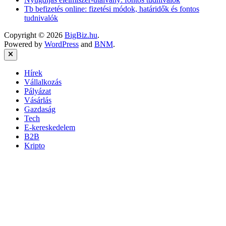
Tb befizetés online: fizetési módok, határidők és fontos
tudnivalók
Copyright © 2026
BigBiz.hu
.
Powered by
WordPress
and
BNM
.
Close
Hírek
Vállalkozás
Pályázat
Vásárlás
Gazdaság
Tech
E-kereskedelem
B2B
Kripto