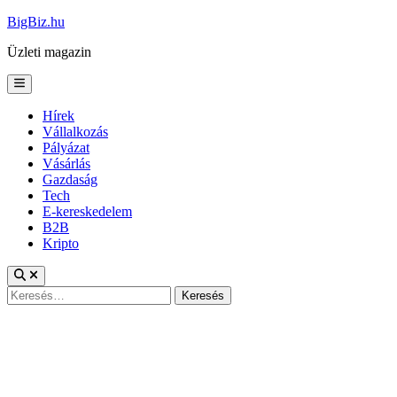
Skip
BigBiz.hu
to
Üzleti magazin
content
Main
Menu
Hírek
Vállalkozás
Pályázat
Vásárlás
Gazdaság
Tech
E-kereskedelem
B2B
Kripto
Keresés: