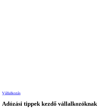
Posted
Vállalkozás
in
Adózási tippek kezdő vállalkozóknak