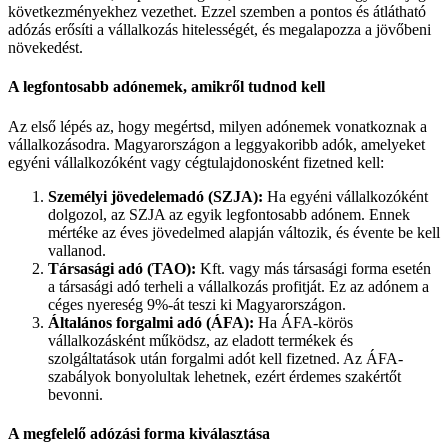
következményekhez vezethet. Ezzel szemben a pontos és átlátható
adózás erősíti a vállalkozás hitelességét, és megalapozza a jövőbeni
növekedést.
A legfontosabb adónemek, amikről tudnod kell
Az első lépés az, hogy megértsd, milyen adónemek vonatkoznak a
vállalkozásodra. Magyarországon a leggyakoribb adók, amelyeket
egyéni vállalkozóként vagy cégtulajdonosként fizetned kell:
Személyi jövedelemadó (SZJA):
Ha egyéni vállalkozóként
dolgozol, az SZJA az egyik legfontosabb adónem. Ennek
mértéke az éves jövedelmed alapján változik, és évente be kell
vallanod.
Társasági adó (TAO):
Kft. vagy más társasági forma esetén
a társasági adó terheli a vállalkozás profitját. Ez az adónem a
céges nyereség 9%-át teszi ki Magyarországon.
Általános forgalmi adó (ÁFA):
Ha ÁFA-körös
vállalkozásként működsz, az eladott termékek és
szolgáltatások után forgalmi adót kell fizetned. Az ÁFA-
szabályok bonyolultak lehetnek, ezért érdemes szakértőt
bevonni.
A megfelelő adózási forma kiválasztása