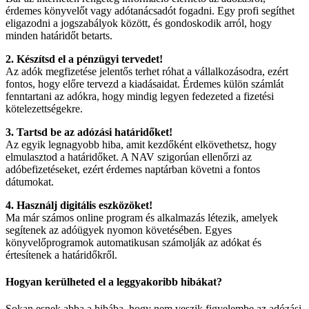
érdemes könyvelőt vagy adótanácsadót fogadni. Egy profi segíthet
eligazodni a jogszabályok között, és gondoskodik arról, hogy
minden határidőt betarts.
2. Készítsd el a pénzügyi tervedet!
Az adók megfizetése jelentős terhet róhat a vállalkozásodra, ezért
fontos, hogy előre tervezd a kiadásaidat. Érdemes külön számlát
fenntartani az adókra, hogy mindig legyen fedezeted a fizetési
kötelezettségekre.
3. Tartsd be az adózási határidőket!
Az egyik legnagyobb hiba, amit kezdőként elkövethetsz, hogy
elmulasztod a határidőket. A NAV szigorúan ellenőrzi az
adóbefizetéseket, ezért érdemes naptárban követni a fontos
dátumokat.
4. Használj digitális eszközöket!
Ma már számos online program és alkalmazás létezik, amelyek
segítenek az adóügyek nyomon követésében. Egyes
könyvelőprogramok automatikusan számolják az adókat és
értesítenek a határidőkről.
Hogyan kerülheted el a leggyakoribb hibákat?
Sokan esnek abba a hibába, hogy nem veszik figyelembe az adózási