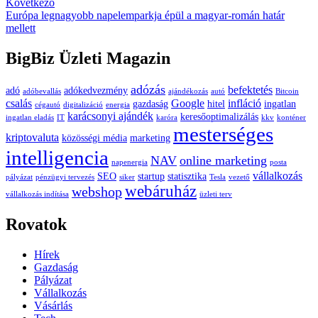
Next
Következő
article:
Európa legnagyobb napelemparkja épül a magyar-román határ
mellett
BigBiz Üzleti Magazin
adózás
befektetés
adó
adókedvezmény
adóbevallás
ajándékozás
autó
Bitcoin
csalás
Google
infláció
gazdaság
hitel
ingatlan
cégautó
digitalizáció
energia
karácsonyi ajándék
keresőoptimalizálás
ingatlan eladás
IT
karóra
kkv
konténer
mesterséges
kriptovaluta
közösségi média
marketing
intelligencia
NAV
online marketing
napenergia
posta
vállalkozás
SEO
startup
statisztika
pályázat
pénzügyi tervezés
siker
Tesla
vezető
webáruház
webshop
vállalkozás indítása
üzleti terv
Rovatok
Hírek
Gazdaság
Pályázat
Vállalkozás
Vásárlás