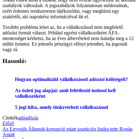
szabályok változását. A jogszabályok folyamatosan módosulnak,
ezért érdemes rendszeresen tájékozódni, vagy megbízni egy
szakértőt, aki naprakész információval lát el.
További probléma lehet az, ha a vállalkozásod nem megfelelő
adózási formát választ. Például egyéni vállalkozóként ÁFA-
mentességet kérhetsz, ha az éves árbevételed nem haladja meg a 12
millió forintot. Ez jelentős pénzügyi előnyt jelenthet, ha jogosult
vagy rá.
Hasonló:
Hogyan optimalizáld vállalkozásod adózási költségeit?
Az üzleti jog alapjai: amit feltétlenül tudnod kell
vállalkozóként
5 jogi hiba, amely tönkreteheti vállalkozásod
Címkék
adó
adózás
Bejegyzés
Previous
Előző
article:
Az Egyesült Államok korrupció miatt szankciós listára tette Rogán
navigáció
Antalt