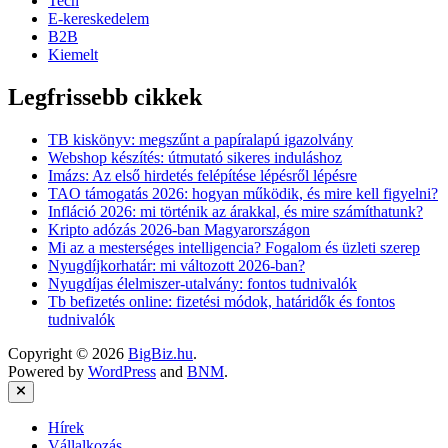
Tech
E-kereskedelem
B2B
Kiemelt
Legfrissebb cikkek
TB kiskönyv: megszűnt a papíralapú igazolvány
Webshop készítés: útmutató sikeres induláshoz
Imázs: Az első hirdetés felépítése lépésről lépésre
TAO támogatás 2026: hogyan működik, és mire kell figyelni?
Infláció 2026: mi történik az árakkal, és mire számíthatunk?
Kripto adózás 2026-ban Magyarországon
Mi az a mesterséges intelligencia? Fogalom és üzleti szerep
Nyugdíjkorhatár: mi változott 2026-ban?
Nyugdíjas élelmiszer-utalvány: fontos tudnivalók
Tb befizetés online: fizetési módok, határidők és fontos
tudnivalók
Copyright © 2026
BigBiz.hu
.
Powered by
WordPress
and
BNM
.
Close
Hírek
Vállalkozás