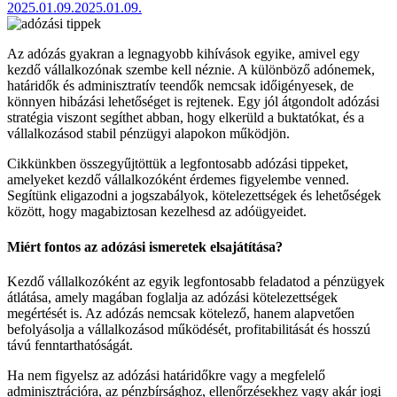
2025.01.09.
2025.01.09.
Az adózás gyakran a legnagyobb kihívások egyike, amivel egy
kezdő vállalkozónak szembe kell néznie. A különböző adónemek,
határidők és adminisztratív teendők nemcsak időigényesek, de
könnyen hibázási lehetőséget is rejtenek. Egy jól átgondolt adózási
stratégia viszont segíthet abban, hogy elkerüld a buktatókat, és a
vállalkozásod stabil pénzügyi alapokon működjön.
Cikkünkben összegyűjtöttük a legfontosabb adózási tippeket,
amelyeket kezdő vállalkozóként érdemes figyelembe venned.
Segítünk eligazodni a jogszabályok, kötelezettségek és lehetőségek
között, hogy magabiztosan kezelhesd az adóügyeidet.
Miért fontos az adózási ismeretek elsajátítása?
Kezdő vállalkozóként az egyik legfontosabb feladatod a pénzügyek
átlátása, amely magában foglalja az adózási kötelezettségek
megértését is. Az adózás nemcsak kötelező, hanem alapvetően
befolyásolja a vállalkozásod működését, profitabilitását és hosszú
távú fenntarthatóságát.
Ha nem figyelsz az adózási határidőkre vagy a megfelelő
adminisztrációra, az pénzbírsághoz, ellenőrzésekhez vagy akár jogi