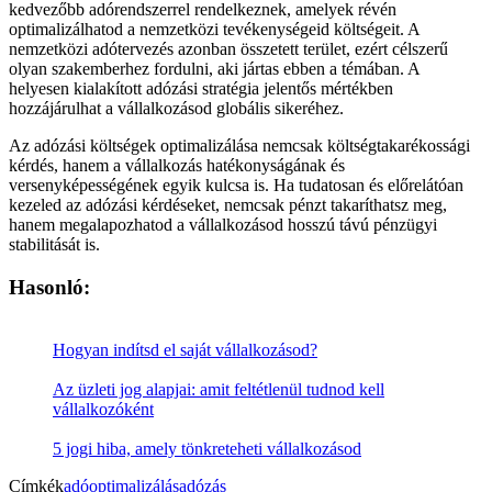
kedvezőbb adórendszerrel rendelkeznek, amelyek révén
optimalizálhatod a nemzetközi tevékenységeid költségeit. A
nemzetközi adótervezés azonban összetett terület, ezért célszerű
olyan szakemberhez fordulni, aki jártas ebben a témában. A
helyesen kialakított adózási stratégia jelentős mértékben
hozzájárulhat a vállalkozásod globális sikeréhez.
Az adózási költségek optimalizálása nemcsak költségtakarékossági
kérdés, hanem a vállalkozás hatékonyságának és
versenyképességének egyik kulcsa is. Ha tudatosan és előrelátóan
kezeled az adózási kérdéseket, nemcsak pénzt takaríthatsz meg,
hanem megalapozhatod a vállalkozásod hosszú távú pénzügyi
stabilitását is.
Hasonló:
Hogyan indítsd el saját vállalkozásod?
Az üzleti jog alapjai: amit feltétlenül tudnod kell
vállalkozóként
5 jogi hiba, amely tönkreteheti vállalkozásod
Címkék
adóoptimalizálás
adózás