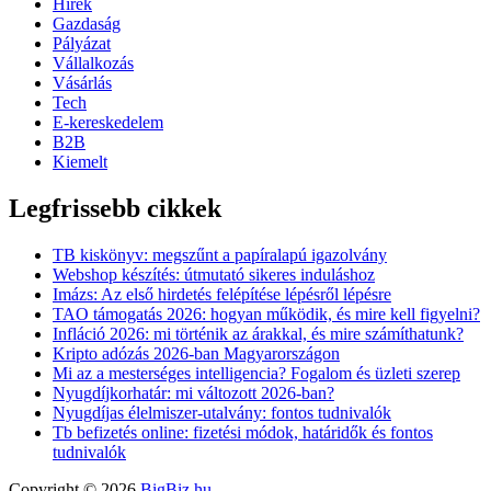
Hírek
Gazdaság
Pályázat
Vállalkozás
Vásárlás
Tech
E-kereskedelem
B2B
Kiemelt
Legfrissebb cikkek
TB kiskönyv: megszűnt a papíralapú igazolvány
Webshop készítés: útmutató sikeres induláshoz
Imázs: Az első hirdetés felépítése lépésről lépésre
TAO támogatás 2026: hogyan működik, és mire kell figyelni?
Infláció 2026: mi történik az árakkal, és mire számíthatunk?
Kripto adózás 2026-ban Magyarországon
Mi az a mesterséges intelligencia? Fogalom és üzleti szerep
Nyugdíjkorhatár: mi változott 2026-ban?
Nyugdíjas élelmiszer-utalvány: fontos tudnivalók
Tb befizetés online: fizetési módok, határidők és fontos
tudnivalók
Copyright © 2026
BigBiz.hu
.