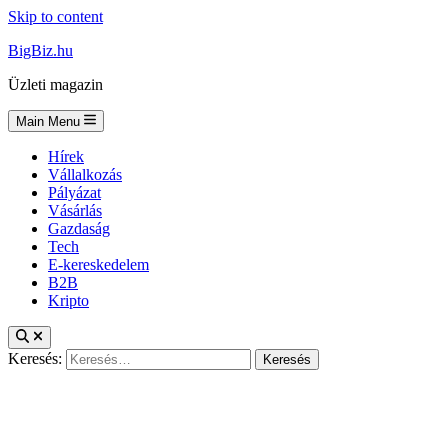
Skip to content
BigBiz.hu
Üzleti magazin
Main Menu
Hírek
Vállalkozás
Pályázat
Vásárlás
Gazdaság
Tech
E-kereskedelem
B2B
Kripto
Keresés: