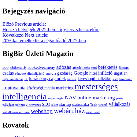
Bejegyzés navigáció
Előző
Previous article:
Hosszú hétvégék 2025-ben – így tervezhetsz előre
Következő
Next article:
20%-kal emelkedik a cégautóadó 2025-ben
BigBiz Üzleti Magazin
adózás
befektetés
adó
adókedvezmény
adóbevallás
ajándékozás
autó
Bitcoin
csalás
Google
infláció
gazdaság
hitel
ingatlan
cégautó
digitalizáció
energia
karácsonyi ajándék
keresőoptimalizálás
ingatlan eladás
IT
karóra
kkv
konténer
mesterséges
kriptovaluta
közösségi média
marketing
intelligencia
NAV
online marketing
napenergia
posta
vállalkozás
SEO
startup
statisztika
pályázat
pénzügyi tervezés
siker
Tesla
vezető
webáruház
webshop
vállalkozás indítása
üzleti terv
Rovatok