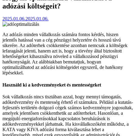
adózási költségeit?
2025.01.06.
2025.01.06.
Az adózás minden vállalkozás számára fontos kérdés, hiszen
jelentős hatással van a cég pénzügyi helyzetére és hosszú távú
sikerére. Az adóterhek csökkentése azonban nemcsak a költségek
lefaragását jelenti, hanem azt is, hogy a törvény által biztosított
lehetőségeket kihasználva növeled a vállalkozásod pénzügyi
hatékonyságát. Az alábbiakban bemutatjuk, hogyan
optimalizálhatod az adózási költségeidet egyszerű, de hatékony
lépésekkel.
Használd ki a kedvezményeket és mentességeket
Sok vállalkozás nincs tisztában azzal, hogy mennyi támogatás,
adókedvezmény és mentesség érhető el számukra. Például a kutatás-
fejlesztés területén dolgozó cégek számos kedvezményre jogosultak,
amelyek jelentősen csökkenthetik az adóterheket. Hasonlóan, a
megújuló energiaforrásokkal kapcsolatos beruházások is
adókedvezményekkel járhatnak. Ha kisvállalkozóként működsz, a
KATA vagy KIVA adózási forma kiválasztása lehet a
legelőnyösebb, mivel ezek egyszerűsítik az adminisztrációt és