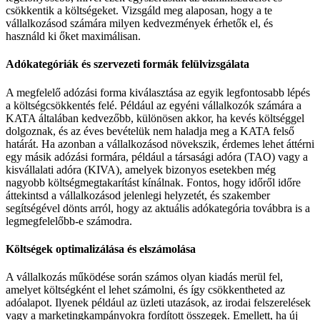
csökkentik a költségeket. Vizsgáld meg alaposan, hogy a te
vállalkozásod számára milyen kedvezmények érhetők el, és
használd ki őket maximálisan.
Adókategóriák és szervezeti formák felülvizsgálata
A megfelelő adózási forma kiválasztása az egyik legfontosabb lépés
a költségcsökkentés felé. Például az egyéni vállalkozók számára a
KATA általában kedvezőbb, különösen akkor, ha kevés költséggel
dolgoznak, és az éves bevételük nem haladja meg a KATA felső
határát. Ha azonban a vállalkozásod növekszik, érdemes lehet áttérni
egy másik adózási formára, például a társasági adóra (TAO) vagy a
kisvállalati adóra (KIVA), amelyek bizonyos esetekben még
nagyobb költségmegtakarítást kínálnak. Fontos, hogy időről időre
áttekintsd a vállalkozásod jelenlegi helyzetét, és szakember
segítségével dönts arról, hogy az aktuális adókategória továbbra is a
legmegfelelőbb-e számodra.
Költségek optimalizálása és elszámolása
A vállalkozás működése során számos olyan kiadás merül fel,
amelyet költségként el lehet számolni, és így csökkentheted az
adóalapot. Ilyenek például az üzleti utazások, az irodai felszerelések
vagy a marketingkampányokra fordított összegek. Emellett, ha új