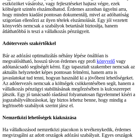
eszközöket vásárolsz, vagy fejlesztéseket hajtasz végre, ezek
költségeit szintén elszámolhatod. Érdemes azonban ügyelni arra,
hogy minden kiadást pontosan dokumentálj, mivel az adóhatóság
szigorúan ellenőrzi az ilyen tételek elszámolását. Egy jól vezetett
könyvelés nemcsak a szabályok betartását biztosítja, hanem
átláthatóbbá is teszi a vállalkozás pénzügyeit.
Adótervezés szakértőkkel
Bár az adózási optimalizálás néhány lépése önállóan is
megvalósítható, hosszú távon érdemes egy profi
könyvelő
vagy
adótanácsadó segítségét kérni. Egy tapasztalt szakember nemcsak az
aktuális helyzetedet képes pontosan felmérni, hanem arra is
javaslatokat tud tenni, hogyan használd ki a jövőbeni lehetőségeket.
Az adótervezés nemcsak a költségek csökkentésében segít, hanem a
vállalkozás pénzügyi stabilitásának megőrzésében is kulcsszerepet
játszik. Egy jó tanácsadó ráadásul folyamatosan figyelemmel kíséri a
jogszabályváltozásokat, így biztos lehetsz benne, hogy mindig a
legfrissebb szabályok szerint jársz el.
Nemzetközi lehetőségek kiaknázása
Ha vállalkozásod nemzetközi piacokon is tevékenykedik, érdemes
megvizsgálni az adott országok adózási szabályait. Egyes országok