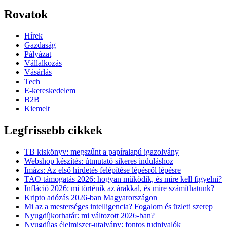
Rovatok
Hírek
Gazdaság
Pályázat
Vállalkozás
Vásárlás
Tech
E-kereskedelem
B2B
Kiemelt
Legfrissebb cikkek
TB kiskönyv: megszűnt a papíralapú igazolvány
Webshop készítés: útmutató sikeres induláshoz
Imázs: Az első hirdetés felépítése lépésről lépésre
TAO támogatás 2026: hogyan működik, és mire kell figyelni?
Infláció 2026: mi történik az árakkal, és mire számíthatunk?
Kripto adózás 2026-ban Magyarországon
Mi az a mesterséges intelligencia? Fogalom és üzleti szerep
Nyugdíjkorhatár: mi változott 2026-ban?
Nyugdíjas élelmiszer-utalvány: fontos tudnivalók