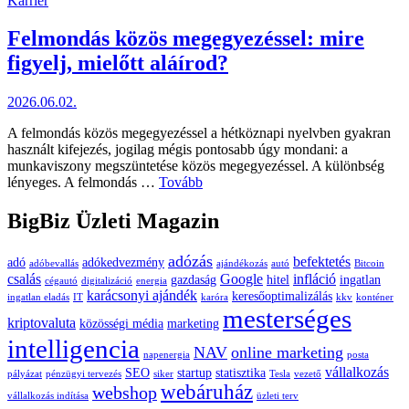
Karrier
in
Felmondás közös megegyezéssel: mire
figyelj, mielőtt aláírod?
2026.06.02.
A felmondás közös megegyezéssel a hétköznapi nyelvben gyakran
használt kifejezés, jogilag mégis pontosabb úgy mondani: a
munkaviszony megszüntetése közös megegyezéssel. A különbség
Felmondás
lényeges. A felmondás …
Tovább
közös
megegyezéssel:
BigBiz Üzleti Magazin
mire
figyelj,
adózás
befektetés
adó
adókedvezmény
mielőtt
adóbevallás
ajándékozás
autó
Bitcoin
csalás
Google
infláció
aláírod?
gazdaság
hitel
ingatlan
cégautó
digitalizáció
energia
karácsonyi ajándék
keresőoptimalizálás
ingatlan eladás
IT
karóra
kkv
konténer
mesterséges
kriptovaluta
közösségi média
marketing
intelligencia
NAV
online marketing
napenergia
posta
vállalkozás
SEO
startup
statisztika
pályázat
pénzügyi tervezés
siker
Tesla
vezető
webáruház
webshop
vállalkozás indítása
üzleti terv