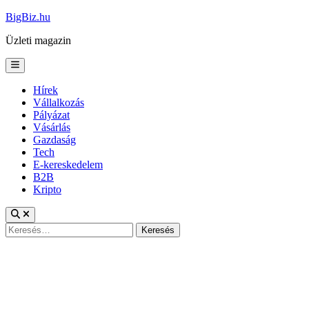
Skip
BigBiz.hu
to
Üzleti magazin
content
Main
Menu
Hírek
Vállalkozás
Pályázat
Vásárlás
Gazdaság
Tech
E-kereskedelem
B2B
Kripto
Keresés: