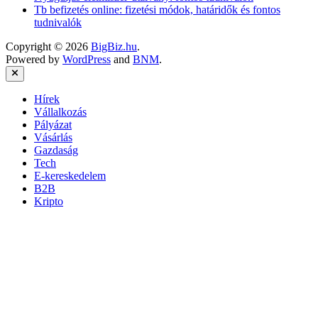
Tb befizetés online: fizetési módok, határidők és fontos
tudnivalók
Copyright © 2026
BigBiz.hu
.
Powered by
WordPress
and
BNM
.
Close
Hírek
Vállalkozás
Pályázat
Vásárlás
Gazdaság
Tech
E-kereskedelem
B2B
Kripto