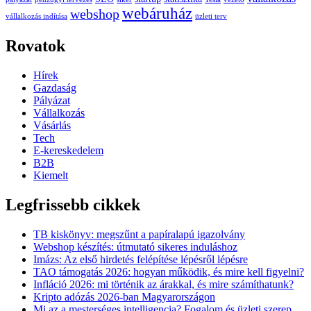
webáruház
webshop
vállalkozás indítása
üzleti terv
Rovatok
Hírek
Gazdaság
Pályázat
Vállalkozás
Vásárlás
Tech
E-kereskedelem
B2B
Kiemelt
Legfrissebb cikkek
TB kiskönyv: megszűnt a papíralapú igazolvány
Webshop készítés: útmutató sikeres induláshoz
Imázs: Az első hirdetés felépítése lépésről lépésre
TAO támogatás 2026: hogyan működik, és mire kell figyelni?
Infláció 2026: mi történik az árakkal, és mire számíthatunk?
Kripto adózás 2026-ban Magyarországon
Mi az a mesterséges intelligencia? Fogalom és üzleti szerep