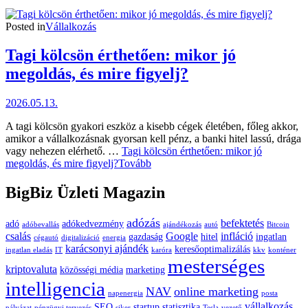
Posted in
Vállalkozás
Tagi kölcsön érthetően: mikor jó
megoldás, és mire figyelj?
2026.05.13.
A tagi kölcsön gyakori eszköz a kisebb cégek életében, főleg akkor,
amikor a vállalkozásnak gyorsan kell pénz, a banki hitel lassú, drága
vagy nehezen elérhető. …
Tagi kölcsön érthetően: mikor jó
megoldás, és mire figyelj?
Tovább
BigBiz Üzleti Magazin
adózás
befektetés
adó
adókedvezmény
adóbevallás
ajándékozás
autó
Bitcoin
csalás
Google
infláció
gazdaság
hitel
ingatlan
cégautó
digitalizáció
energia
karácsonyi ajándék
keresőoptimalizálás
ingatlan eladás
IT
karóra
kkv
konténer
mesterséges
kriptovaluta
közösségi média
marketing
intelligencia
NAV
online marketing
napenergia
posta
vállalkozás
SEO
startup
statisztika
pályázat
pénzügyi tervezés
siker
Tesla
vezető