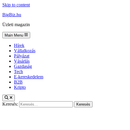
Skip to content
BigBiz.hu
Üzleti magazin
Main Menu
Hírek
Vállalkozás
Pályázat
Vásárlás
Gazdaság
Tech
E-kereskedelem
B2B
Kripto
Keresés: