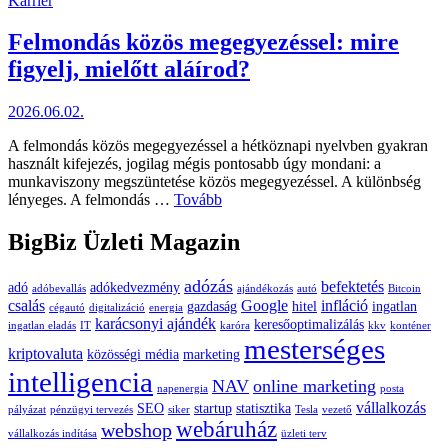
Karrier
in
Felmondás közös megegyezéssel: mire
figyelj, mielőtt aláírod?
2026.06.02.
A felmondás közös megegyezéssel a hétköznapi nyelvben gyakran
használt kifejezés, jogilag mégis pontosabb úgy mondani: a
munkaviszony megszüntetése közös megegyezéssel. A különbség
Felmondás
lényeges. A felmondás …
Tovább
közös
megegyezéssel:
BigBiz Üzleti Magazin
mire
figyelj,
adózás
befektetés
adó
adókedvezmény
mielőtt
adóbevallás
ajándékozás
autó
Bitcoin
csalás
Google
infláció
aláírod?
gazdaság
hitel
ingatlan
cégautó
digitalizáció
energia
karácsonyi ajándék
keresőoptimalizálás
ingatlan eladás
IT
karóra
kkv
konténer
mesterséges
kriptovaluta
közösségi média
marketing
intelligencia
NAV
online marketing
napenergia
posta
vállalkozás
SEO
startup
statisztika
pályázat
pénzügyi tervezés
siker
Tesla
vezető
webáruház
webshop
vállalkozás indítása
üzleti terv