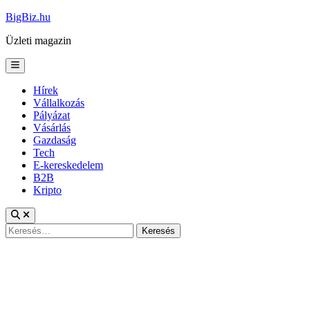
Skip
BigBiz.hu
to
Üzleti magazin
content
Main
Menu
Hírek
Vállalkozás
Pályázat
Vásárlás
Gazdaság
Tech
E-kereskedelem
B2B
Kripto
Keresés: