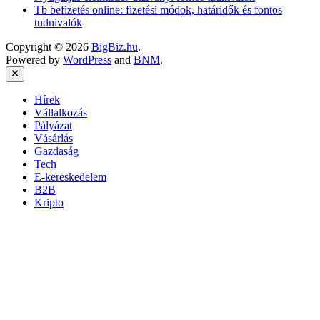
Tb befizetés online: fizetési módok, határidők és fontos
tudnivalók
Copyright © 2026
BigBiz.hu
.
Powered by
WordPress
and
BNM
.
Close
Hírek
Vállalkozás
Pályázat
Vásárlás
Gazdaság
Tech
E-kereskedelem
B2B
Kripto