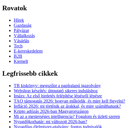
Rovatok
Hírek
Gazdaság
Pályázat
Vállalkozás
Vásárlás
Tech
E-kereskedelem
B2B
Kiemelt
Legfrissebb cikkek
TB kiskönyv: megszűnt a papíralapú igazolvány
Webshop készítés: útmutató sikeres induláshoz
Imázs: Az első hirdetés felépítése lépésről lépésre
TAO támogatás 2026: hogyan működik, és mire kell figyelni?
Infláció 2026: mi történik az árakkal, és mire számíthatunk?
Kripto adózás 2026-ban Magyarországon
Mi az a mesterséges intelligencia? Fogalom és üzleti szerep
Nyugdíjkorhatár: mi változott 2026-ban?
Nyugdíjas élelmiszer-utalvány: fontos tudnivalók