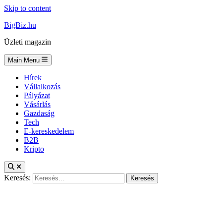
Skip to content
BigBiz.hu
Üzleti magazin
Main Menu
Hírek
Vállalkozás
Pályázat
Vásárlás
Gazdaság
Tech
E-kereskedelem
B2B
Kripto
Keresés: