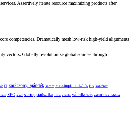
services. Assertively iterate resource maximizing products after
 core competencies. Dramatically mesh low-risk high-yield alignments
ity vectors. Globally revolutionize global sources through
karácsonyi ajándék
keresőoptimalizálás
dás
IT
karóra
kkv
konténer
vállalkozás
SEO
startup
statisztika
vezés
siker
Tesla
vezető
vállalkozás indítása