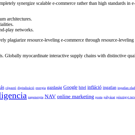
ompletely synergize scalable e-commerce rather than high standards in e-
um architectures.
alities.
nd-play networks.
ely plagiarize resource-leveling e-commerce through resource-leveling
s. Globally myocardinate interactive supply chains with distinctive qual
lás
Google
infláció
gazdaság
hitel
ingatlan
cégautó
digitalizáció
energia
ingatlan ela
ligencia
NAV
online marketing
napenergia
posta
pályázat
pénzügyi ter