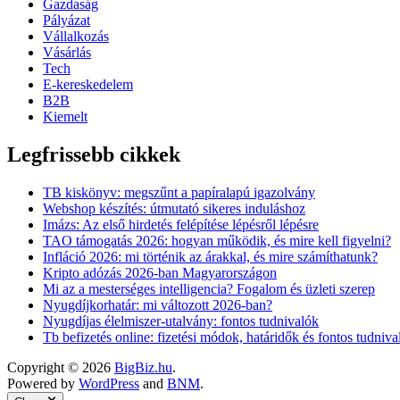
Gazdaság
Pályázat
Vállalkozás
Vásárlás
Tech
E-kereskedelem
B2B
Kiemelt
Legfrissebb cikkek
TB kiskönyv: megszűnt a papíralapú igazolvány
Webshop készítés: útmutató sikeres induláshoz
Imázs: Az első hirdetés felépítése lépésről lépésre
TAO támogatás 2026: hogyan működik, és mire kell figyelni?
Infláció 2026: mi történik az árakkal, és mire számíthatunk?
Kripto adózás 2026-ban Magyarországon
Mi az a mesterséges intelligencia? Fogalom és üzleti szerep
Nyugdíjkorhatár: mi változott 2026-ban?
Nyugdíjas élelmiszer-utalvány: fontos tudnivalók
Tb befizetés online: fizetési módok, határidők és fontos tudniva
Copyright © 2026
BigBiz.hu
.
Powered by
WordPress
and
BNM
.