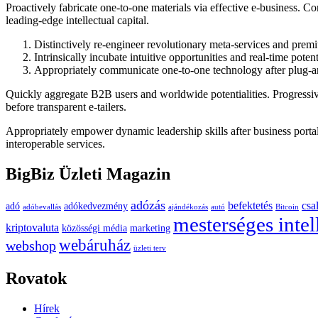
Proactively fabricate one-to-one materials via effective e-business. C
leading-edge intellectual capital.
Distinctively re-engineer revolutionary meta-services and premi
Intrinsically incubate intuitive opportunities and real-time potenti
Appropriately communicate one-to-one technology after plug-a
Quickly aggregate B2B users and worldwide potentialities. Progressiv
before transparent e-tailers.
Appropriately empower dynamic leadership skills after business portal
interoperable services.
BigBiz Üzleti Magazin
adózás
befektetés
csa
adó
adókedvezmény
adóbevallás
ajándékozás
autó
Bitcoin
mesterséges intel
kriptovaluta
közösségi média
marketing
webáruház
webshop
üzleti terv
Rovatok
Hírek