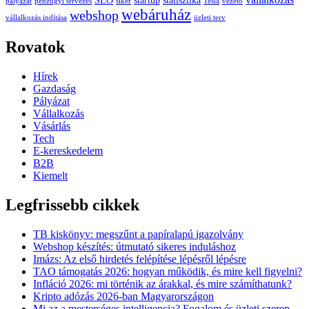
SEO
startup
statisztika
pályázat
pénzügyi tervezés
siker
Tesla
vezető
webáruház
webshop
vállalkozás indítása
üzleti terv
Rovatok
Hírek
Gazdaság
Pályázat
Vállalkozás
Vásárlás
Tech
E-kereskedelem
B2B
Kiemelt
Legfrissebb cikkek
TB kiskönyv: megszűnt a papíralapú igazolvány
Webshop készítés: útmutató sikeres induláshoz
Imázs: Az első hirdetés felépítése lépésről lépésre
TAO támogatás 2026: hogyan működik, és mire kell figyelni?
Infláció 2026: mi történik az árakkal, és mire számíthatunk?
Kripto adózás 2026-ban Magyarországon
Mi az a mesterséges intelligencia? Fogalom és üzleti szerep