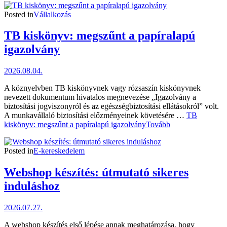
Posted in
Vállalkozás
TB kiskönyv: megszűnt a papíralapú
igazolvány
2026.08.04.
A köznyelvben TB kiskönyvnek vagy rózsaszín kiskönyvnek
nevezett dokumentum hivatalos megnevezése „Igazolvány a
biztosítási jogviszonyról és az egészségbiztosítási ellátásokról” volt.
A munkavállaló biztosítási előzményeinek követésére …
TB
kiskönyv: megszűnt a papíralapú igazolvány
Tovább
Posted in
E-kereskedelem
Webshop készítés: útmutató sikeres
induláshoz
2026.07.27.
A webshop készítés első lépése annak meghatározása, hogy