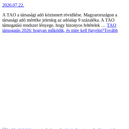
2026.07.22.
A TAO a társasági adó közismert rövidítése. Magyarországon a
társasági adó mértéke jelenleg az adóalap 9 százaléka. A TAO
támogatási rendszer lényege, hogy bizonyos feltételek …
TAO
támogatás 2026: hogyan működik, és mire kell figyelni?
Tovább