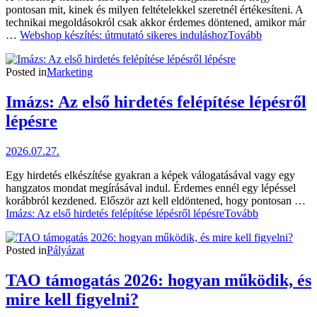
pontosan mit, kinek és milyen feltételekkel szeretnél értékesíteni. A
technikai megoldásokról csak akkor érdemes döntened, amikor már
…
Webshop készítés: útmutató sikeres induláshoz
Tovább
Posted in
Marketing
Imázs: Az első hirdetés felépítése lépésről
lépésre
2026.07.27.
Egy hirdetés elkészítése gyakran a képek válogatásával vagy egy
hangzatos mondat megírásával indul. Érdemes ennél egy lépéssel
korábbról kezdened. Először azt kell eldöntened, hogy pontosan …
Imázs: Az első hirdetés felépítése lépésről lépésre
Tovább
Posted in
Pályázat
TAO támogatás 2026: hogyan működik, és
mire kell figyelni?