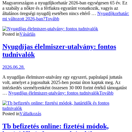
Magyarországon a nyugdíjkorhatár 2026-ban egységesen 65 év. Ez
a szabály a nőkre és a férfiakra egyaránt vonatkozik, vagyis az
általános öregségi nyugdíj esetében nincs eltérő …
Nyugdíjkorhatár:
mi változott 2026-ban?
Tovább
Posted in
Vásárlás
Nyugdíjas élelmiszer-utalvány: fontos
tudnivalók
2026.06.28.
A nyugdíjas élelmiszer-utalvány egy egyszeri, papíralapú juttatás
volt, amelyet a jogosultak 2025-ben postai úton kaptak meg. Az
intézkedés személyenként összesen 30 000 forint értékű támogatást
…
Nyugdíjas élelmiszer-utalvány: fontos tudnivalók
Tovább
Posted in
Vállalkozás
Tb befizetés online: fizetési módok,