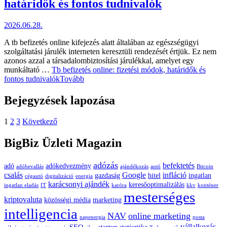
határidők és fontos tudnivalók
2026.06.28.
A tb befizetés online kifejezés alatt általában az egészségügyi
szolgáltatási járulék interneten keresztüli rendezését értjük. Ez nem
azonos azzal a társadalombiztosítási járulékkal, amelyet egy
munkáltató …
Tb befizetés online: fizetési módok, határidők és
fontos tudnivalók
Tovább
Bejegyzések lapozása
1
2
3
Következő
BigBiz Üzleti Magazin
adózás
befektetés
adó
adókedvezmény
adóbevallás
ajándékozás
autó
Bitcoin
csalás
Google
infláció
gazdaság
hitel
ingatlan
cégautó
digitalizáció
energia
karácsonyi ajándék
keresőoptimalizálás
ingatlan eladás
IT
karóra
kkv
konténer
mesterséges
kriptovaluta
közösségi média
marketing
intelligencia
NAV
online marketing
napenergia
posta
vállalkozás