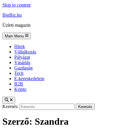
Skip to content
BigBiz.hu
Üzleti magazin
Main Menu
Hírek
Vállalkozás
Pályázat
Vásárlás
Gazdaság
Tech
E-kereskedelem
B2B
Kripto
Keresés:
Szerző:
Szandra