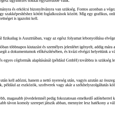
z egész ügyintézés sokkal egyszerűbbé válik.
ányra és erkölcsi bizonyítványra van szükség. Fontos azonban a végez
y szakképesítéshez kötött foglalkozások között. Míg egy grafikus, on
tséget is igazolni kell.
ál fizikailag is Ausztriában, vagy az egész folyamat lebonyolítása elvé
lóban többnapos kiutazást és személyes jelenlétet igényelt, addig mára 
egít a dokumentumok előkészítésében, és kvázi elvégzi helyettünk a váll
és egyes cégformák alapításánál (például GmbH) továbbra is szükség leh
l után kell adózni, hanem a nettó nyereség után, vagyis azután az össze
 például az eszközök, szoftverek vagy akár a székhelyszolgáltatás költ
b, magasabb jövedelemnél pedig fokozatosan emelkedő adóteherrel kell
szabb távon komoly szerepet játszik abban, mennyire lesz hatékony a vá