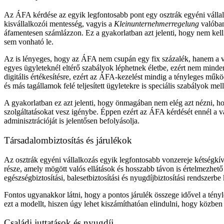
Az ÁFA kérdése az egyik legfontosabb pont egy osztrák egyéni vállalk
kisvállalkozói mentesség, vagyis a
Kleinunternehmerregelung
valóban
áfamentesen számlázzon. Ez a gyakorlatban azt jelenti, hogy nem kell 
sem vonható le.
Az is lényeges, hogy az ÁFA nem csupán egy fix százalék, hanem a vá
egyes ügyleteknél eltérő szabályok léphetnek életbe, ezért nem minde
digitális értékesítésre, ezért az ÁFA-kezelést mindig a tényleges műkö
és más tagállamok felé teljesített ügyletekre is speciális szabályok mel
A gyakorlatban ez azt jelenti, hogy önmagában nem elég azt nézni, ho
szolgáltatásokat vesz igénybe. Éppen ezért az ÁFA kérdését ennél a vá
adminisztrációját is jelentősen befolyásolja.
Társadalombiztosítás és járulékok
Az osztrák egyéni vállalkozás egyik legfontosabb vonzereje kétségkívü
része, amely mögött valós ellátások és hosszabb távon is értelmezhet
egészségbiztosítási, balesetbiztosítási és nyugdíjbiztosítási rendszerbe 
Fontos ugyanakkor látni, hogy a pontos járulék összege idővel a tény
ezt a modellt, hiszen úgy lehet kiszámíthatóan elindulni, hogy közben 
Családi juttatások és nyugdíj