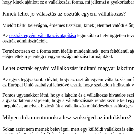
hogy kinek ajánlott ez a vállalkozási forma, mi jellemzi a gyakorlatb
Kinek lehet jó választás az osztrák egyéni vállalkozás?
Mielőtt bárki belevágna, érdemes tisztázni, kinek jelenthet valódi elő
Az
osztrák egyéni vállalkozás alapítása
leginkább a helyfüggetlen tev
osztrák adminisztrációja
Természetesen ez a forma sem ideális mindenkinek, nem feltétlenül a
elégedettek a jelenlegi magyarországi adózási formájukkal.
Lehet osztrák egyéni vállalkozást indítani magyar lakcím
Az egyik leggyakoribb tévhit, hogy az osztrák egyéni vállalkozás ind
az Európai Unió szabályai lehetővé teszik, hogy szabadon indítsunk v
Fontos ugyanakkor látni, hogy a lakcím és a vállalkozás hivatalos 
a gyakorlatban azt jelenti, hogy a vállalkozásnak rendelkeznie kell e
megoldást, amelyek biztosítják a vállalkozás működéséhez szükséges h
Milyen dokumentumokra lesz szükséged az induláshoz?
Sokan azért nem mernek belevágni, mert egy külföldi vállalkozás elind