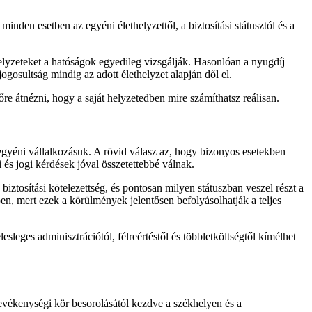
inden esetben az egyéni élethelyzettől, a biztosítási státusztól és a
helyzeteket a hatóságok egyedileg vizsgálják. Hasonlóan a nyugdíj
gosultság mindig az adott élethelyzet alapján dől el.
 átnézni, hogy a saját helyzetedben mire számíthatsz reálisan.
egyéni vállalkozásuk. A rövid válasz az, hogy bizonyos esetekben
 és jogi kérdések jóval összetettebbé válnak.
biztosítási kötelezettség, és pontosan milyen státuszban veszel részt a
 mert ezek a körülmények jelentősen befolyásolhatják a teljes
sleges adminisztrációtól, félreértéstől és többletköltségtől kímélhet
tevékenységi kör besorolásától kezdve a székhelyen és a