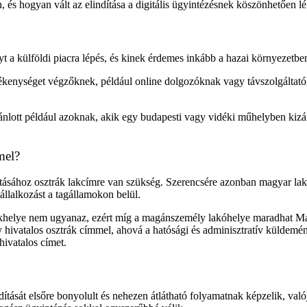
an, és hogyan vált az elindítása a digitális ügyintézésnek köszönhetően
nyt a külföldi piacra lépés, és kinek érdemes inkább a hazai környezetben
ékenységet végzőknek, például online dolgozóknak vagy távszolgáltatók
jánlott például azoknak, akik egy budapesti vagy vidéki műhelyben kizá
mel?
ításához osztrák lakcímre van szükség. Szerencsére azonban magyar lakc
állalkozást a tagállamokon belül.
székhelye nem ugyanaz, ezért míg a magánszemély lakóhelye maradhat Ma
gy hivatalos osztrák címmel, ahová a hatósági és adminisztratív küldemé
ivatalos címet.
ítását elsőre bonyolult és nehezen átlátható folyamatnak képzelik, való