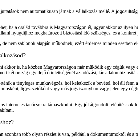
 juttatások nem automatikusan járnak a vállalkozás mellé. A jogosultság m
ő lehet, ha a család továbbra is Magyarországon él, ugyanakkor az ilyen 
lami nyugdíjhoz meghatározott biztosítási idő szükséges, és a konkrét jo
, de nem sablonok alapján működnek, ezért érdemes minden esetben előre
lalkozásod?
dítani akkor is, ha közben Magyarországon már működik egy cégük vagy 
rt két ország egyidejű érintettségénél az adózási, társadalombiztosítási
ténik a tényleges munkavégzés, hol keletkezik a bevétel, hol áll fenn a 
osként, ügyvezetőként vagy más jogviszonyban vagy jelen egy cégben,
 internetes tanácsokra támaszkodni. Egy jól átgondolt felépítés sok fele
akítani.
áshoz?
ban azonban több olyan részlet is van, például a dokumentumoktól és a 