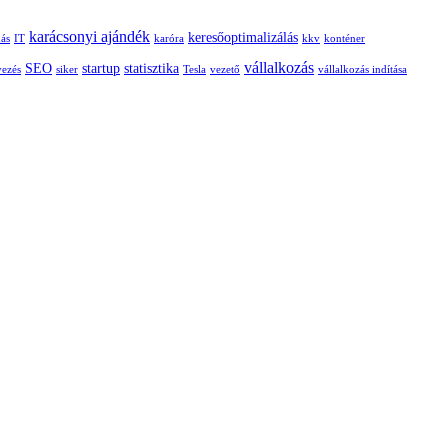
karácsonyi ajándék
keresőoptimalizálás
dás
IT
karóra
kkv
konténer
vállalkozás
SEO
startup
statisztika
vezés
siker
Tesla
vezető
vállalkozás indítása