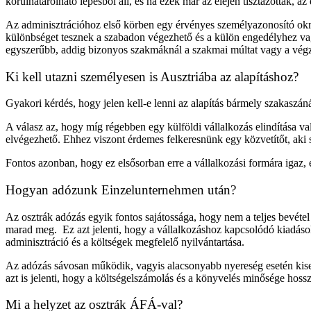
körülhatárolható lépésből áll, és ha ezek már az elején tisztázottak, a
Az adminisztrációhoz első körben egy érvényes személyazonosító okm
különbséget tesznek a szabadon végezhető és a külön engedélyhez vag
egyszerűbb, addig bizonyos szakmáknál a szakmai múltat vagy a végzet
Ki kell utazni személyesen is Ausztriába az alapításhoz?
Gyakori kérdés, hogy jelen kell-e lenni az alapítás bármely szakaszán
A válasz az, hogy míg régebben egy külföldi vállalkozás elindítása va
elvégezhető. Ehhez viszont érdemes felkeresnünk egy közvetítőt, aki s
Fontos azonban, hogy ez elsősorban erre a vállalkozási formára igaz, 
Hogyan adózunk Einzelunternehmen után?
Az osztrák adózás egyik fontos sajátossága, hogy nem a teljes bevéte
marad meg. Ez azt jelenti, hogy a vállalkozáshoz kapcsolódó kiadások,
adminisztráció és a költségek megfelelő nyilvántartása.
Az adózás sávosan működik, vagyis alacsonyabb nyereség esetén kiseb
azt is jelenti, hogy a költségelszámolás és a könyvelés minősége hos
Mi a helyzet az osztrák ÁFÁ-val?