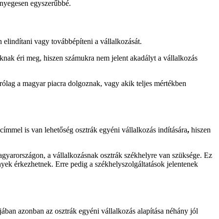
 lényegesen egyszerűbbé.
 elindítani vagy továbbépíteni a vállalkozását.
nak éri meg, hiszen számukra nem jelent akadályt a vállalkozás
rólag a magyar piacra dolgoznak, vagy akik teljes mértékben
ímmel is van lehetőség osztrák egyéni vállalkozás indítására
,
hiszen
gyarországon, a vállalkozásnak osztrák székhelyre van szüksége. Ez
nyek érkezhetnek. Erre pedig a székhelyszolgáltatások jelentenek
jában azonban az osztrák egyéni vállalkozás alapítása néhány jól