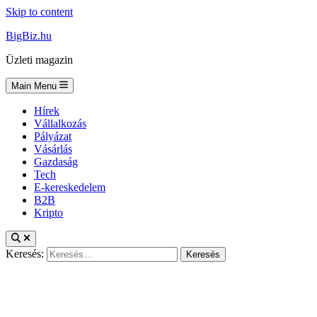
Skip to content
BigBiz.hu
Üzleti magazin
Main Menu
Hírek
Vállalkozás
Pályázat
Vásárlás
Gazdaság
Tech
E-kereskedelem
B2B
Kripto
Keresés: