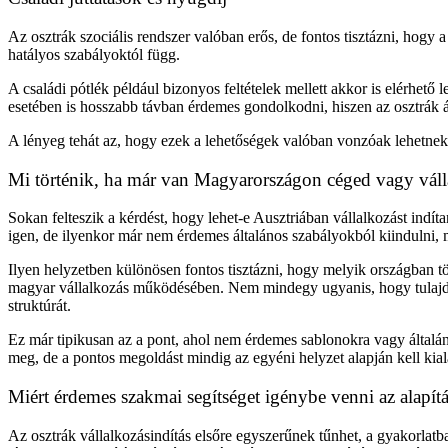
Az osztrák szociális rendszer valóban erős, de fontos tisztázni, hogy a
hatályos szabályoktól függ.
A családi pótlék például bizonyos feltételek mellett akkor is elérhet
esetében is hosszabb távban érdemes gondolkodni, hiszen az osztrák ál
A lényeg tehát az, hogy ezek a lehetőségek valóban vonzóak lehetnek
Mi történik, ha már van Magyarországon céged vagy vál
Sokan felteszik a kérdést, hogy lehet-e Ausztriában vállalkozást in
igen, de ilyenkor már nem érdemes általános szabályokból kiindulni, me
Ilyen helyzetben különösen fontos tisztázni, hogy melyik országban tör
magyar vállalkozás működésében. Nem mindegy ugyanis, hogy tulajdon
struktúrát.
Ez már tipikusan az a pont, ahol nem érdemes sablonokra vagy általános
meg, de a pontos megoldást mindig az egyéni helyzet alapján kell kial
Miért érdemes szakmai segítséget igénybe venni az alapít
Az osztrák vállalkozásindítás elsőre egyszerűnek tűnhet, a gyakorlat