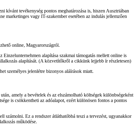
ni kívánt tevékenység pontos meghatározása is, hiszen Ausztriában
line marketinges vagy IT-szakember esetében az indulás jellemzően
gezhető online, Magyarországról.
az Einzelunternehmen alapítása szakmai támogatás mellett online is
alkozás alapítását. (A közvetítőkről a cikkünk lejjebb ír részletesen)
et személyes jelenlétre bizonyos aláírások miatt.
g után, amely a bevételek és az elszámolható költségek különbségeként
sége is csökkentheti az adóalapot, ezért különösen fontos a pontos
 számolni. Ez a rendszer átláthatóbbá teszi a tervezést, ugyanakkor
llalkozás működése.