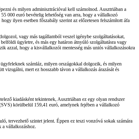
épezni és milyen adminisztrációval kell számolnod. Ausztriában a
i 55 000 euró bevételig lehetőség van arra, hogy a vállalkozó
hogy ilyen esetben főszabály szerint az előzetesen felszámított áfa
olgozol, vagy más tagállamból veszel igénybe szolgáltatásokat,
elföldi ügyletre, és más egy határon átnyúló szolgáltatásra vagy
kozik azzal, hogy a kisvállalkozói mentesség más uniós vállalkozásokra
en ügyfeleknek számláz, milyen országokkal dolgozik, és milyen
t vizsgálni, mert ez hosszabb távon a vállalkozás árazását és
ötelező kiadásként tekintenek, Ausztriában ez egy olyan rendszer
k (SVS) körülbelül 159,41 euró, amelynek fejében a vállalkozó
ló, tervezhető szintet jelent. Éppen ez teszi vonzóvá sokak számára
k a vállalkozáshoz.