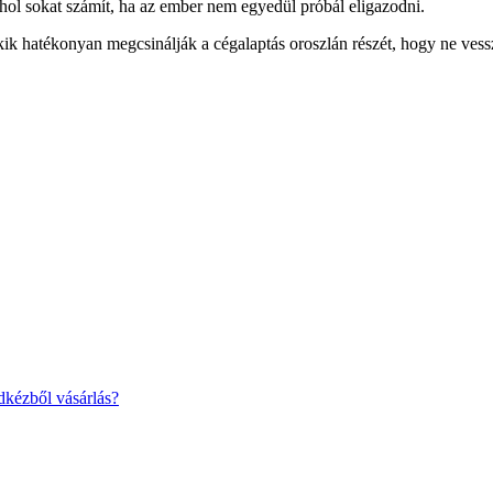
ahol sokat számít, ha az ember nem egyedül próbál eligazodni.
akik hatékonyan megcsinálják a cégalaptás oroszlán részét, hogy ne vess
dkézből vásárlás?