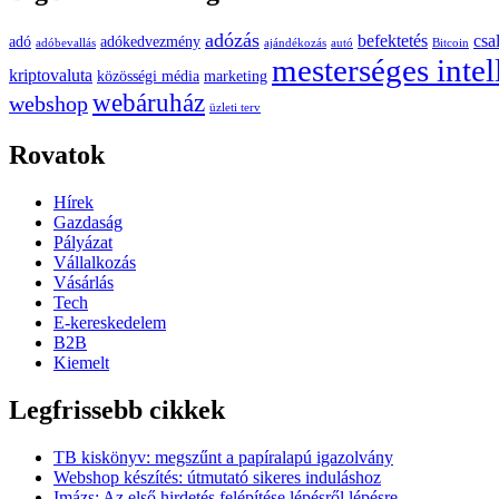
adózás
befektetés
csa
adó
adókedvezmény
adóbevallás
ajándékozás
autó
Bitcoin
mesterséges intel
kriptovaluta
közösségi média
marketing
webáruház
webshop
üzleti terv
Rovatok
Hírek
Gazdaság
Pályázat
Vállalkozás
Vásárlás
Tech
E-kereskedelem
B2B
Kiemelt
Legfrissebb cikkek
TB kiskönyv: megszűnt a papíralapú igazolvány
Webshop készítés: útmutató sikeres induláshoz
Imázs: Az első hirdetés felépítése lépésről lépésre