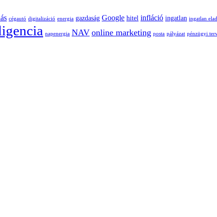
lás
Google
infláció
gazdaság
hitel
ingatlan
cégautó
digitalizáció
energia
ingatlan ela
ligencia
NAV
online marketing
napenergia
posta
pályázat
pénzügyi ter