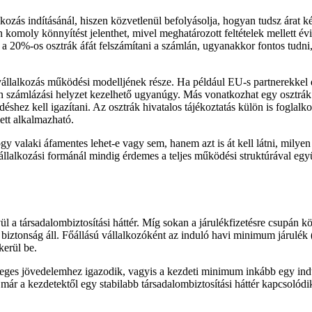
ozás indításánál, hiszen közvetlenül befolyásolja, hogyan tudsz árat k
 komoly könnyítést jelenthet, mivel meghatározott feltételek mellett év
a 20%-os osztrák áfát felszámítani a számlán, ugyanakkor fontos tudni, 
llalkozás működési modelljének része. Ha például EU-s partnerekkel d
n számlázási helyzet kezelhető ugyanúgy. Más vonatkozhat egy osztrák b
déshez kell igazítani. Az osztrák hivatalos tájékoztatás külön is foglal
lett alkalmazható.
gy valaki áfamentes lehet-e vagy sem, hanem azt is át kell látni, mily
llalkozási formánál mindig érdemes a teljes működési struktúrával együt
l a társadalombiztosítási háttér. Míg sokan a járulékfizetésre csupán k
ő biztonság áll. Főállású vállalkozóként az induló havi minimum járulé
kerül be.
leges jövedelemhez igazodik, vagyis a kezdeti minimum inkább egy indu
már a kezdetektől egy stabilabb társadalombiztosítási háttér kapcsolódi