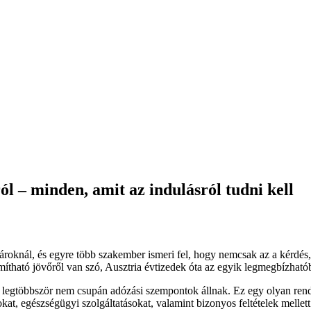
l – minden, amit az indulásról tudni kell
ároknál, és egyre több szakember ismeri fel, hogy nemcsak az a kérdés
mítható jövőről van szó, Ausztria évtizedek óta az egyik legmegbízható
legtöbbször nem csupán adózási szempontok állnak. Ez egy olyan rendsz
okat, egészségügyi szolgáltatásokat, valamint bizonyos feltételek melle