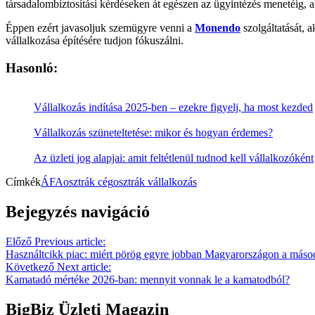
társadalombiztosítási kérdéseken át egészen az ügyintézés menetéig, 
Éppen ezért javasoljuk szemügyre venni a
Monendo
szolgáltatását, 
vállalkozása építésére tudjon fókuszálni.
Hasonló:
Vállalkozás indítása 2025-ben – ezekre figyelj, ha most kezded
Vállalkozás szüneteltetése: mikor és hogyan érdemes?
Az üzleti jog alapjai: amit feltétlenül tudnod kell vállalkozóként
Címkék
ÁFA
osztrák cég
osztrák vállalkozás
Bejegyzés navigáció
Előző
Previous article:
Használtcikk piac: miért pörög egyre jobban Magyarországon a máso
Következő
Next article:
Kamatadó mértéke 2026-ban: mennyit vonnak le a kamatodból?
BigBiz Üzleti Magazin