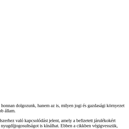
, honnan dolgozunk, hanem az is, milyen jogi és gazdasági környezet
bb állam.
erhez való kapcsolódást jelent, amely a befizetett járulékokért
tt nyugdíjjogosultságot is kínálhat. Ebben a cikkben végigvesszük,