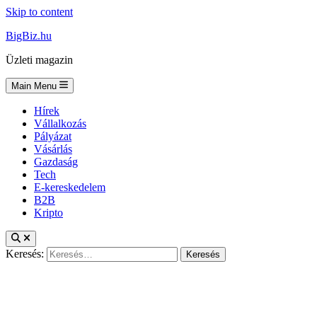
Skip to content
BigBiz.hu
Üzleti magazin
Main Menu
Hírek
Vállalkozás
Pályázat
Vásárlás
Gazdaság
Tech
E-kereskedelem
B2B
Kripto
Keresés: