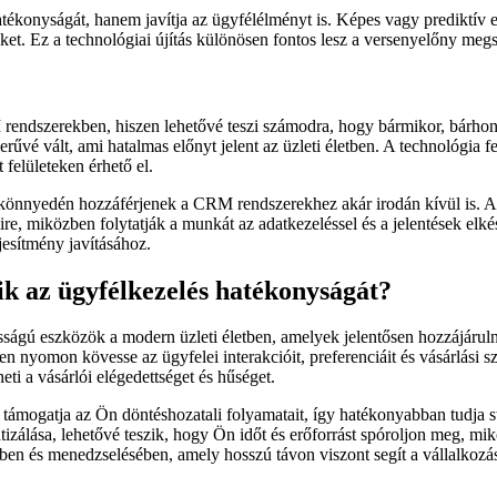
onyságát, hanem javítja az ügyfélélményt is. Képes vagy prediktív el
ket. Ez a technológiai újítás különösen fontos lesz a versenyelőny meg
 rendszerekben, hiszen lehetővé teszi számodra, hogy bármikor, bárho
vé vált, ami hatalmas előnyt jelent az üzleti életben. A technológia fe
 felületeken érhető el.
 könnyedén hozzáférjenek a CRM rendszerekhez akár irodán kívül is. A
re, miközben folytatják a munkát az adatkezeléssel és a jelentések elk
jesítmény javításához.
k az ügyfélkezelés hatékonyságát?
gú eszközök a modern üzleti életben, amelyek jelentősen hozzájáruln
 nyomon kövesse az ügyfelei interakcióit, preferenciáit és vásárlási s
eti a vásárlói elégedettséget és hűséget.
ogatja az Ön döntéshozatali folyamatait, így hatékonyabban tudja stra
izálása, lehetővé teszik, hogy Ön időt és erőforrást spóroljon meg,
ben és menedzselésében, amely hosszú távon viszont segít a vállalkozás