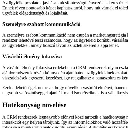
Az ügyfélkapcsolatok javítása kulcsfontosságú tényező a sikeres üzlet
Ennek révén pontosabb képet kaphatsz arról, hogy mit várnak el tőled
ügyfelek elégedettségét és lojalitását.
Személyre szabott kommunikáció
A személyre szabott kommunikáció nem csupán a marketingstratégia h
rendszer lehetővé teszi számodra, hogy az ügyfeleid korábbi vásárlása
az ügyfelekkel, amely hosszú távon az üzleti sikered alapja lehet.
Vásárlói élmény fokozása
A vásárlói élmény fokozása érdekében a CRM rendszerek olyan eszköz
ajánlórendszerek révén könnyedén ajánlhatod az ügyfeleidnek azokat 
visszajelzések egyszerű kezelését, így reagálhatsz a panaszokra és k
Ezek a lehetőségek nemcsak hogy növelik a vásárlói élményt, hanem ko
nagyobb valószínűséggel ajánlják majd ismerőseiknek is a vállalkozá
Hatékonyság növelése
A CRM rendszerek legnagyobb előnyei közé tartozik a hatékonyság növ
interakciót egy helyen tároljunk, így az információkhoz való hozzáféré
fokozva a munkafolyamatok gördülékenységét. A digitális eszközök h