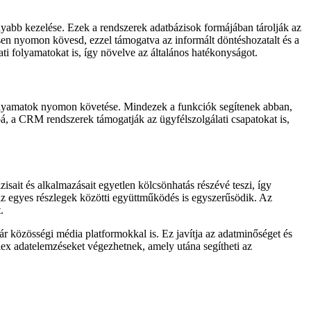
abb kezelése. Ezek a rendszerek adatbázisok formájában tárolják az
tesen nyomon kövesd, ezzel támogatva az informált döntéshozatalt és a
ti folyamatokat is, így növelve az általános hatékonyságot.
i folyamatok nyomon követése. Mindezek a funkciók segítenek abban,
bbá, a CRM rendszerek támogatják az ügyfélszolgálati csapatokat is,
sait és alkalmazásait egyetlen kölcsönhatás részévé teszi, így
, az egyes részlegek közötti együttműködés is egyszerűsödik. Az
.
r közösségi média platformokkal is. Ez javítja az adatminőséget és
ex adatelemzéseket végezhetnek, amely utána segítheti az