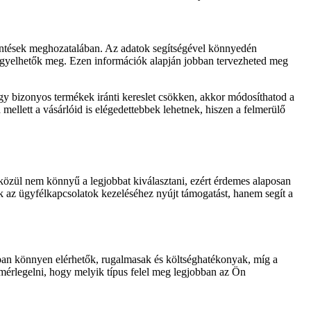
döntések meghozatalában. Az adatok segítségével könnyedén
 figyelhetők meg. Ezen információk alapján jobban tervezheted meg
ogy bizonyos termékek iránti kereslet csökken, akkor módosíthatod a
ellett a vásárlóid is elégedettebbek lehetnek, hiszen a felmerülő
 közül nem könnyű a legjobbat kiválasztani, ezért érdemes alaposan
 az ügyfélkapcsolatok kezeléséhez nyújt támogatást, hanem segít a
ában könnyen elérhetők, rugalmasak és költséghatékonyak, míg a
 mérlegelni, hogy melyik típus felel meg legjobban az Ön