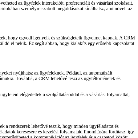
eted az ügyfelek interakcióit, preferenciáit és vásárlási szokásait.
birtokában személyre szabott megoldásokat kínálhatsz, ami növeli az
zzék, hogy egyedi igényeik és szükségleteik figyelmet kapnak. A CRM
üldd el nekik. Ez segít abban, hogy kialakíts egy erősebb kapcsolatot
ket nyújthatsz az ügyfeleknek. Például, az automatizált
ámukra. Továbbá, a CRM lehetővé teszi az ügyféltörténetek és
feleid elégedettek a szolgáltatásoddal és a vásárlási folyamattal,
k a rendszerek lehetővé teszik, hogy minden ügyféladatot és
ladatok keresésére és kezelési folyamataid finomítására fordítasz, így
yszerűsítheted a kommunikációt az ügyfelek és a csapatod között.