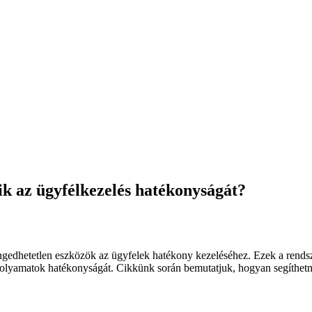
k az ügyfélkezelés hatékonyságát?
hetetlen eszközök az ügyfelek hatékony kezeléséhez. Ezek a rendszer
si folyamatok hatékonyságát. Cikkünk során bemutatjuk, hogyan segíth