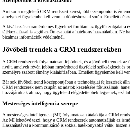
Szempontok a kiválasztáshoz
Amikor a megfelelő CRM rendszert keresi, több szempontot is érdemes 
amelyeket figyelembe kell venni a döntéshozatal során. Emellett céls
A kiválasztás során érdemes figyelmet fordítani az ügyfélszolgálatra
tájékoztatással is segíti az Ön csapatát a hatékony használatban. Ne
bizalmas információk védelménél.
Jövőbeli trendek a CRM rendszerekben
A CRM rendszerek folyamatosan fejlődnek, és a jövőbeli trendek az ü
nyújt, amelyek révén jobban megértheted ügyfeleid szükségleteit és pr
személyre szabott élmény kialakításában. Emellett figyelembe kell ve
Bár sok jövőbeli trend középpontjában a technológiai fejlesztések álln
CRM rendszerek nem csupán az adatok kezelésére fókuszálnak, hanem 
hozzájárulnak ahhoz, hogy ügyfeleid elégedettebbek legyenek, ezált
Mesterséges intelligencia szerepe
A mesterséges intelligencia (MI) folyamatosan átalakítja a CRM rendsz
Az MI lehetővé teszi, hogy a CRM rendszerek automatizálják az ismétlő
Használatával a kommunikáció is sokkal hatékonyabbá válik, hiszen a