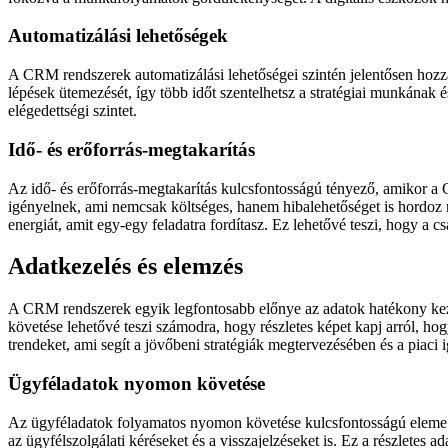
Automatizálási lehetőségek
A CRM rendszerek automatizálási lehetőségei szintén jelentősen hozz
lépések ütemezését, így több időt szentelhetsz a stratégiai munkának
elégedettségi szintet.
Idő- és erőforrás-megtakarítás
Az idő- és erőforrás-megtakarítás kulcsfontosságú tényező, amikor 
igényelnek, ami nemcsak költséges, hanem hibalehetőséget is hordoz 
energiát, amit egy-egy feladatra fordítasz. Ez lehetővé teszi, hogy a 
Adatkezelés és elemzés
A CRM rendszerek egyik legfontosabb előnye az adatok hatékony keze
követése lehetővé teszi számodra, hogy részletes képet kapj arról, h
trendeket, ami segít a jövőbeni stratégiák megtervezésében és a piaci
Ügyféladatok nyomon követése
Az ügyféladatok folyamatos nyomon követése kulcsfontosságú eleme a 
az ügyfélszolgálati kéréseket és a visszajelzéseket is. Ez a részlete