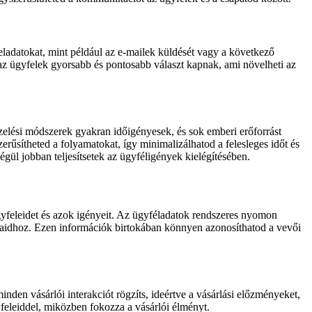
ladatokat, mint például az e-mailek küldését vagy a következő
 az ügyfelek gyorsabb és pontosabb választ kapnak, ami növelheti az
lési módszerek gyakran időigényesek, és sok emberi erőforrást
űsítheted a folyamatokat, így minimalizálhatod a felesleges időt és
égül jobban teljesítsetek az ügyféligények kielégítésében.
yfeleidet és azok igényeit. Az ügyféladatok rendszeres nyomon
tásaidhoz. Ezen információk birtokában könnyen azonosíthatod a vevői
en vásárlói interakciót rögzíts, ideértve a vásárlási előzményeket,
yfeleiddel, miközben fokozza a vásárlói élményt.