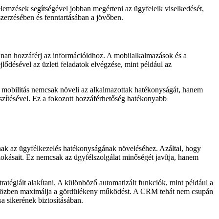
emzések segítségével jobban megérteni az ügyfeleik viselkedését,
szerzésében és fenntartásában a jövőben.
nnan hozzáférj az információidhoz. A mobilalkalmazások és a
jlődésével az üzleti feladatok elvégzése, mint például az
 mobilitás nemcsak növeli az alkalmazottak hatékonyságát, hanem
észítésével. Ez a fokozott hozzáférhetőség hatékonyabb
ak az ügyfélkezelés hatékonyságának növeléséhez. Azáltal, hogy
zokásait. Ez nemcsak az ügyfélszolgálat minőségét javítja, hanem
tégiáit alakítani. A különböző automatizált funkciók, mint például a
 miközben maximálja a gördülékeny működést. A CRM tehát nem csupán
a sikerének biztosításában.