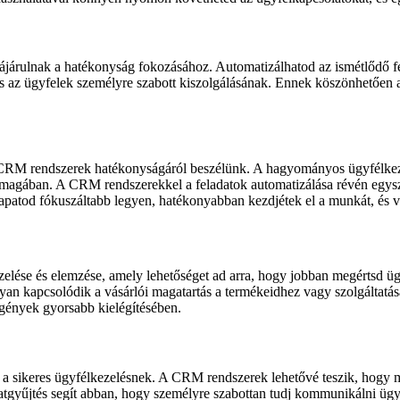
ájárulnak a hatékonyság fokozásához. Automatizálhatod az ismétlődő fe
 és az ügyfelek személyre szabott kiszolgálásának. Ennek köszönhetően
a CRM rendszerek hatékonyságáról beszélünk. A hagyományos ügyfélkeze
magában. A CRM rendszerekkel a feladatok automatizálása révén egyszer
csapatod fókuszáltabb legyen, hatékonyabban kezdjétek el a munkát, és v
lése és elemzése, amely lehetőséget ad arra, hogy jobban megértsd üg
ogyan kapcsolódik a vásárlói magatartás a termékeidhez vagy szolgálta
 igények gyorsabb kielégítésében.
sikeres ügyfélkezelésnek. A CRM rendszerek lehetővé teszik, hogy mind
s adatgyűjtés segít abban, hogy személyre szabottan tudj kommunikálni üg