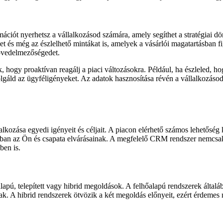
ációt nyerhetsz a vállalkozásod számára, amely segíthet a stratégiai 
eket és még az észlelhető mintákat is, amelyek a vásárlói magatartásban
jövedelmezőségedet.
, hogy proaktívan reagálj a piaci változásokra. Például, ha észleled, h
áld az ügyféligényeket. Az adatok hasznosítása révén a vállalkozásod m
kozása egyedi igényeit és céljait. A piacon elérhető számos lehetőség
bban az Ön és csapata elvárásainak. A megfelelő CRM rendszer nemcsak
ben is.
lapú, telepített vagy hibrid megoldások. A felhőalapú rendszerek által
nak. A hibrid rendszerek ötvözik a két megoldás előnyeit, ezért érdemes