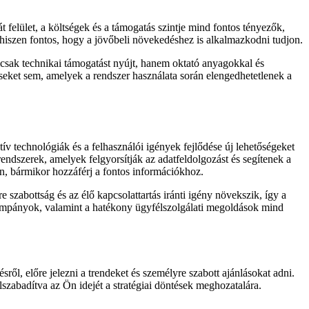
felület, a költségek és a támogatás szintje mind fontos tényezők,
 hiszen fontos, hogy a jövőbeli növekedéshez is alkalmazkodni tudjon.
mcsak technikai támogatást nyújt, hanem oktató anyagokkal és
éseket sem, amelyek a rendszer használata során elengedhetetlenek a
 technológiák és a felhasználói igények fejlődése új lehetőségeket
endszerek, amelyek felgyorsítják az adatfeldolgozást és segítenek a
n, bármikor hozzáférj a fontos információkhoz.
 szabottság és az élő kapcsolattartás iránti igény növekszik, így a
kampányok, valamint a hatékony ügyfélszolgálati megoldások mind
ől, előre jelezni a trendeket és személyre szabott ajánlásokat adni.
szabadítva az Ön idejét a stratégiai döntések meghozatalára.