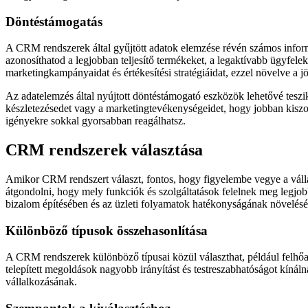
Döntéstámogatás
A CRM rendszerek által gyűjtött adatok elemzése révén számos inform
azonosíthatod a legjobban teljesítő termékeket, a legaktívabb ügyfel
marketingkampányaidat és értékesítési stratégiáidat, ezzel növelve a 
Az adatelemzés által nyújtott döntéstámogató eszközök lehetővé teszik
készletezésedet vagy a marketingtevékenységeidet, hogy jobban kiszolg
igényekre sokkal gyorsabban reagálhatsz.
CRM rendszerek választása
Amikor CRM rendszert választ, fontos, hogy figyelembe vegye a vállal
átgondolni, hogy mely funkciók és szolgáltatások felelnek meg legjo
bizalom építésében és az üzleti folyamatok hatékonyságának növelésé
Különböző típusok összehasonlítása
A CRM rendszerek különböző típusai közül választhat, például felhőa
telepített megoldások nagyobb irányítást és testreszabhatóságot kínál
vállalkozásának.