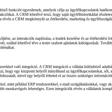
ő funkciót egyesítenek, amelyek célja az ügyfélkapcsolatok hatékony
terakcióikat. A CRM lehetővé teszi, hogy saját ügyfélhistorikádat részle
a révén a CRM megkönnyíti az értékesítési, marketing és ügyfélszolgála
yűjtése, az interakciók naplózása, a leadek kezelése és az értékesítés
sét, ezáltal lehetővé téve a testre szabott ajánlatok kidolgozását. Tová
oblémákat.
rekkel való integráció. A CRM integráció a vállalat különböző adatbázi
teszi, hogy egy központi helyről irányíthasd az ügyfélkapcsolatokat, sőt
éshozatalt, mivel egy helyről érheted el az összes szükséges információt
l, mint például ERP rendszerekkel, e-mail szolgáltatásokkal, vagy aká
bb munkavégzés lehetséges. Ezen integrációk révén a vállalatok kompl