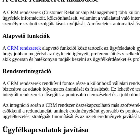
A CRM rendszerek (Customer Relationship Management) több különböz
ügyfelek információit, kölcsönhatásait, valamint a vállalattal való in
személyre szabott szolgáltatások nyújtását. A műveletek automatizálás
Alapvető funkciók
A
CRM rendszerek
alapvető funkciói közé tartozik az ügyféladatok g
hogy jobban megértsd az ügyfeleid igényeit, preferenciáit és viselkedé
akik gyorsan és hatékonyan tudják kezelni az ügyfélkérdéseket és pr
Rendszerintegráció
A CRM rendszerek rendkívül fontos része a különböző vállalati rendsze
biztosítva az adatok folyamatos áramlását és frissítését. Ez lehetővé 
integrált rendszerek elősegítik a pontosabb elemzéseket és a jobb dönt
Az integráció során a CRM rendszer összekapcsolható más szoftverekke
csökkenti a redundanciát, aminek eredményeként gyorsabb és pontosa
ügyfélkezelési stratégiák finomítását és az üzleti eredmények javítását.
Ügyfélkapcsolatok javítása