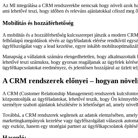
Az MI integrálása a CRM rendszerekbe nemcsak hogy növeli azok haték
ami lehetővé teszi, hogy időben és releváns ajánlatokkal célozd meg ő
Mobilitás és hozzáférhetőség
A mobilitás és a hozzáférhetőség kulcsszerepet játszik a modern CRM
felhőalapú megoldások révén az ügyféladatok elérése rendkívül egyszerű
ügyfélszolgálat vagy a lead kezelése, egyre inkább mobilraoptimalizált
Manapság a vállalatok számára elengedhetetlen, hogy alkalmazottaik
lehetővé teszi számukra, hogy gyorsan reagáljanak az ügyfelek kérései
ügyfélkapcsolatokat eredményez, és jelentősen hozzájárul az üzleti tel
A CRM rendszerek előnyei – hogyan növeli
A CRM (Customer Relationship Management) rendszerek kulcsfontossá
központosítják az ügyféladatokat, lehetővé teszik, hogy Ön könnyebben
személyre szabott ajánlatok készítésére is lehetőséget ad, amely növelh
Továbbá, a CRM rendszerek segítenek az adatok elemzésében, amely tám
marketingkampányok kezelése vagy ügyfélszolgálati válaszok automat
egy eszköz, hanem egy stratégiai partner az ügyfélkapcsolatok építésé
Hasonló: