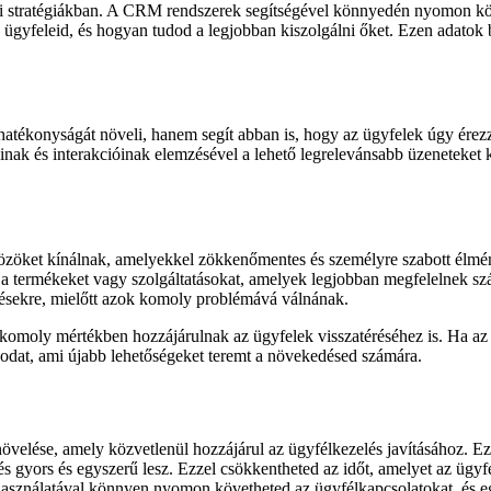
i stratégiákban. A CRM rendszerek segítségével könnyedén nyomon követh
 ügyfeleid, és hogyan tudod a legjobban kiszolgálni őket. Ezen adatok 
atékonyságát növeli, hanem segít abban is, hogy az ügyfelek úgy ére
inak és interakcióinak elemzésével a lehető legrelevánsabb üzeneteket k
öket kínálnak, amelyekkel zökkenőmentes és személyre szabott élménye
a termékeket vagy szolgáltatásokat, amelyek legjobban megfelelnek sz
érésekre, mielőtt azok komoly problémává válnának.
moly mértékben hozzájárulnak az ügyfelek visszatéréséhez is. Ha az ügy
sodat, ami újabb lehetőségeket teremt a növekedésed számára.
elése, amely közvetlenül hozzájárul az ügyfélkezelés javításához. Eze
s gyors és egyszerű lesz. Ezzel csökkentheted az időt, amelyet az ügyfé
asználatával könnyen nyomon követheted az ügyfélkapcsolatokat, és eg