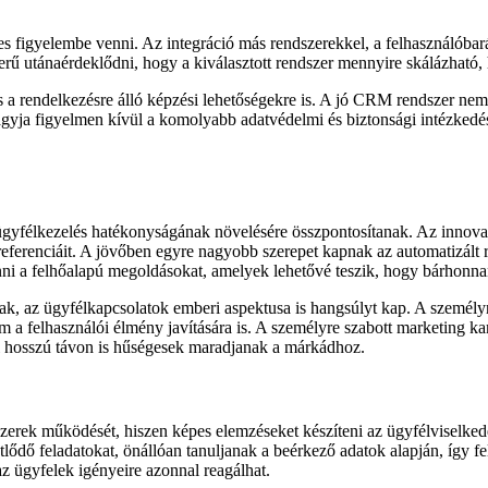
figyelembe venni. Az integráció más rendszerekkel, a felhasználóbarát 
zerű utánaérdeklődni, hogy a kiválasztott rendszer mennyire skálázható,
 és a rendelkezésre álló képzési lehetőségekre is. A jó CRM rendszer ne
 hagyja figyelmen kívül a komolyabb adatvédelmi és biztonsági intézked
gyfélkezelés hatékonyságának növelésére összpontosítanak. Az innovatív
eferenciáit. A jövőben egyre nagyobb szerepet kapnak az automatizált r
nni a felhőalapú megoldásokat, amelyek lehetővé teszik, hogy bárhonna
ak, az ügyfélkapcsolatok emberi aspektusa is hangsúlyt kap. A személyre
a felhasználói élmény javítására is. A személyre szabott marketing 
al hosszú távon is hűségesek maradjanak a márkádhoz.
erek működését, hiszen képes elemzéseket készíteni az ügyfélviselkedésr
dő feladatokat, önállóan tanuljanak a beérkező adatok alapján, így fel
z ügyfelek igényeire azonnal reagálhat.