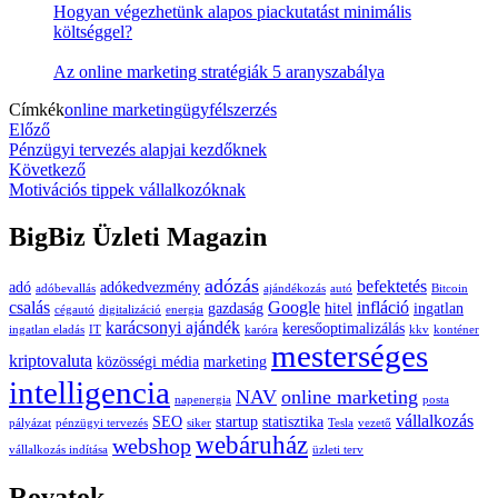
Hogyan végezhetünk alapos piackutatást minimális
költséggel?
Az online marketing stratégiák 5 aranyszabálya
Címkék
online marketing
ügyfélszerzés
Bejegyzés
Previous
Előző
article:
Pénzügyi tervezés alapjai kezdőknek
navigáció
Next
Következő
article:
Motivációs tippek vállalkozóknak
BigBiz Üzleti Magazin
adózás
befektetés
adó
adókedvezmény
adóbevallás
ajándékozás
autó
Bitcoin
csalás
Google
infláció
gazdaság
hitel
ingatlan
cégautó
digitalizáció
energia
karácsonyi ajándék
keresőoptimalizálás
ingatlan eladás
IT
karóra
kkv
konténer
mesterséges
kriptovaluta
közösségi média
marketing
intelligencia
NAV
online marketing
napenergia
posta
vállalkozás
SEO
startup
statisztika
pályázat
pénzügyi tervezés
siker
Tesla
vezető
webáruház
webshop
vállalkozás indítása
üzleti terv
Rovatok