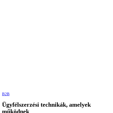
Posted
B2B
in
Ügyfélszerzési technikák, amelyek
működnek