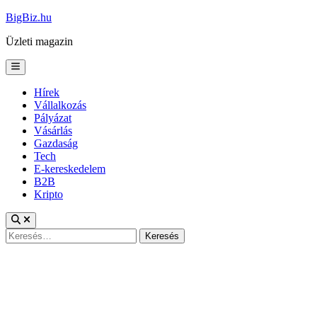
Skip
BigBiz.hu
to
Üzleti magazin
content
Main
Menu
Hírek
Vállalkozás
Pályázat
Vásárlás
Gazdaság
Tech
E-kereskedelem
B2B
Kripto
Keresés: