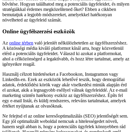
bővítése. Hogyan találhatod meg a potenciális ügyfeleidet, és milyen
stratégiákkal érdemes megközelítened őket? Ebben a cikkben
bemutatjuk a legjobb módszereket, amelyekkel hatékonyan
növelheted az ügyfeleid számát.
Online ügyfélszerzési eszközök
Az
online térben
való jelenlét nélkülözhetetlen az ügyfélszerzéshez.
A közösségi média kiváló platformot kínál arra, hogy közvetlenül
elérd a potenciális ügyfeleidet. Válaszd ki azokat a platformokat,
ahol a célközönséged a legaktívabb, és hozz létre tartalmat, amely az
igényeikre reagál.
Használj célzott hirdetéseket a Facebookon, Instagramon vagy
LinkedIn-en. Ezek az eszközök lehetővé teszik, hogy demográfiai
adatok, érdeklődési körök vagy akár viselkedési minták alapján érd
el azokat, akik a legnagyobb eséllyel válnak ügyfeleiddé. Az e-mail
marketing szintén hatékony eszköz az ügyfélszerzéshez. Építs fel
egy e-mail listát, és küldj rendszeres, releváns tartalmakat, amelyek
értéket nyújtanak az olvasóknak.
Ne felejtsd el az online keresőoptimalizálás (SEO) jelentőségét sem.
Egy jól optimalizált weboldal nemcsak a hitelességedet növeli,
hanem segít abban is, hogy a potenciális ügyfelek könnyebben rád
találjanak. Használj releváns kulcsszavakat, és gondoskodj arról,