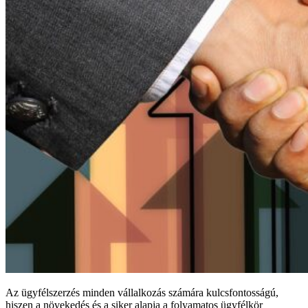
Az ügyfélszerzés minden vállalkozás számára kulcsfontosságú,
hiszen a növekedés és a siker alapja a folyamatos ügyfélkör