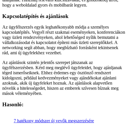
hogy a weboldalad gyors és mobilbarát legyen.
Kapcsolatépítés és ajánlások
Az ügyfélszerzés egyik leghatékonyabb módja a személyes
kapcsolatépítés. Vegyél részt szakmai eseményeken, konferenciákon
vagy üzleti rendezvényeken, ahol lehetőséged nyílik bemutatni a
vállalkozásodat és kapcsolatot építeni más üzleti szereplőkkel. A
networking segít abban, hogy megbízható forrásként tekintsenek
rád, ami új ügyfelekhez vezethet.
Az ajánlások szintén jelentős szerepet játszanak az
ügyfélszerzésben. Kérd meg meglévő ügyfeleidet, hogy ajánljanak
téged ismerőseiknek. Ehhez érdemes egy ösztönző rendszert
kidolgozni, például kedvezményeket vagy ajándékokat ajánlani
azoknak, akik új ügyfeleket hoznak. Az ajánlások alapvetően
növelik a hitelességedet, hiszen az emberek szívesen bíznak meg
mások véleményében.
Hasonló:
7 hatékony módszer új vevők megszerzésére