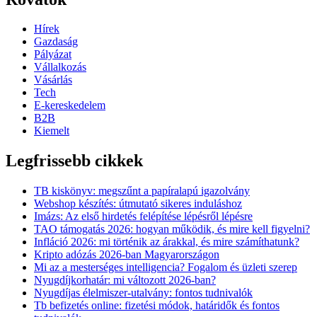
Hírek
Gazdaság
Pályázat
Vállalkozás
Vásárlás
Tech
E-kereskedelem
B2B
Kiemelt
Legfrissebb cikkek
TB kiskönyv: megszűnt a papíralapú igazolvány
Webshop készítés: útmutató sikeres induláshoz
Imázs: Az első hirdetés felépítése lépésről lépésre
TAO támogatás 2026: hogyan működik, és mire kell figyelni?
Infláció 2026: mi történik az árakkal, és mire számíthatunk?
Kripto adózás 2026-ban Magyarországon
Mi az a mesterséges intelligencia? Fogalom és üzleti szerep
Nyugdíjkorhatár: mi változott 2026-ban?
Nyugdíjas élelmiszer-utalvány: fontos tudnivalók
Tb befizetés online: fizetési módok, határidők és fontos