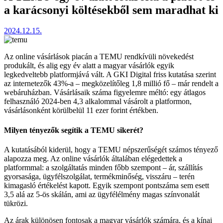
a karácsonyi költésekből sem maradhat ki
2024.12.15.
Az online vásárlások piacán a TEMU rendkívüli növekedést
produkált, és alig egy év alatt a magyar vásárlók egyik
legkedveltebb platformjává vált. A GKI Digital friss kutatása szerint
az internetezők 43%-a – megközelítőleg 1,8 millió fő – már rendelt a
webáruházban. Vásárlásaik száma figyelemre méltó: egy átlagos
felhasználó 2024-ben 4,3 alkalommal vásárolt a platformon,
vásárlásonként körülbelül 11 ezer forint értékben.
Milyen tényezők segítik a TEMU sikerét?
A kutatásából kiderül, hogy a TEMU népszerűségét számos tényező
alapozza meg. Az online vásárlók általában elégedettek a
platformmal: a szolgáltatás minden főbb szempont – ár, szállítás
gyorsasága, ügyfélszolgálat, termékminőség, visszáru – terén
kimagasló értékelést kapott. Egyik szempont pontszáma sem esett
3,5 alá az 5-ös skálán, ami az ügyfélélmény magas színvonalát
tükrözi.
Az árak különösen fontosak a magyar vásárlók számára, és a kínai