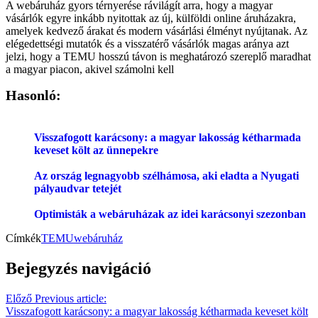
A webáruház gyors térnyerése rávilágít arra, hogy a magyar
vásárlók egyre inkább nyitottak az új, külföldi online áruházakra,
amelyek kedvező árakat és modern vásárlási élményt nyújtanak. Az
elégedettségi mutatók és a visszatérő vásárlók magas aránya azt
jelzi, hogy a TEMU hosszú távon is meghatározó szereplő maradhat
a magyar piacon, akivel számolni kell
Hasonló:
Visszafogott karácsony: a magyar lakosság kétharmada
keveset költ az ünnepekre
Az ország legnagyobb szélhámosa, aki eladta a Nyugati
pályaudvar tetejét
Optimisták a webáruházak az idei karácsonyi szezonban
Címkék
TEMU
webáruház
Bejegyzés navigáció
Előző
Previous article:
Visszafogott karácsony: a magyar lakosság kétharmada keveset költ