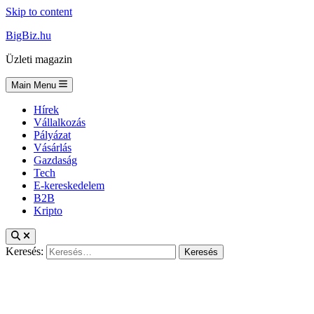
Skip to content
BigBiz.hu
Üzleti magazin
Main Menu
Hírek
Vállalkozás
Pályázat
Vásárlás
Gazdaság
Tech
E-kereskedelem
B2B
Kripto
Keresés: