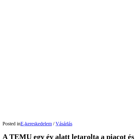
Posted in
E-kereskedelem
/
Vásárlás
A TEMU egy év alatt letarolta a piacot és