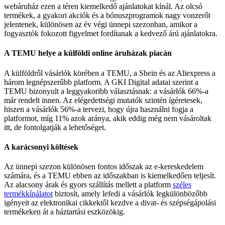
webáruház ezen a téren kiemelkedő ajánlatokat kínál. Az olcsó
termékek, a gyakori akciók és a bónuszprogramok nagy vonzerőt
jelentenek, különösen az év végi ünnepi szezonban, amikor a
fogyasztók fokozott figyelmet fordítanak a kedvező árú ajánlatokra.
A TEMU helye a külföldi online áruházak piacán
A külföldről vásárlók körében a TEMU, a Shein és az Aliexpress a
három legnépszerűbb platform. A GKI Digital adatai szerint a
TEMU bizonyult a leggyakoribb választásnak: a vásárlók 66%-a
már rendelt innen. Az elégedettségi mutatók szintén ígéretesek,
hiszen a vásárlók 56%-a tervezi, hogy újra használni fogja a
platformot, míg 11% azok aránya, akik eddig még nem vásároltak
itt, de fontolgatják a lehetőséget.
A karácsonyi költések
Az ünnepi szezon különösen fontos időszak az e-kereskedelem
számára, és a TEMU ebben az időszakban is kiemelkedően teljesít.
Az alacsony árak és gyors szállítás mellett a platform
széles
termékkínálatot
biztosít, amely lefedi a vásárlók legkülönbözőbb
igényeit az elektronikai cikkektől kezdve a divat- és szépségápolási
termékeken át a háztartási eszközökig.