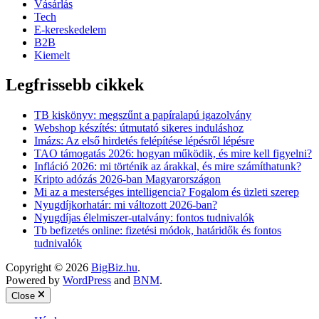
Vásárlás
Tech
E-kereskedelem
B2B
Kiemelt
Legfrissebb cikkek
TB kiskönyv: megszűnt a papíralapú igazolvány
Webshop készítés: útmutató sikeres induláshoz
Imázs: Az első hirdetés felépítése lépésről lépésre
TAO támogatás 2026: hogyan működik, és mire kell figyelni?
Infláció 2026: mi történik az árakkal, és mire számíthatunk?
Kripto adózás 2026-ban Magyarországon
Mi az a mesterséges intelligencia? Fogalom és üzleti szerep
Nyugdíjkorhatár: mi változott 2026-ban?
Nyugdíjas élelmiszer-utalvány: fontos tudnivalók
Tb befizetés online: fizetési módok, határidők és fontos
tudnivalók
Copyright © 2026
BigBiz.hu
.
Powered by
WordPress
and
BNM
.
Close