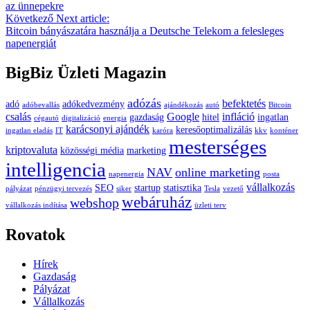
az ünnepekre
Következő
Next article:
Bitcoin bányászatára használja a Deutsche Telekom a felesleges
napenergiát
BigBiz Üzleti Magazin
adózás
befektetés
adó
adókedvezmény
adóbevallás
ajándékozás
autó
Bitcoin
csalás
Google
infláció
gazdaság
hitel
ingatlan
cégautó
digitalizáció
energia
karácsonyi ajándék
keresőoptimalizálás
ingatlan eladás
IT
karóra
kkv
konténer
mesterséges
kriptovaluta
közösségi média
marketing
intelligencia
NAV
online marketing
napenergia
posta
vállalkozás
SEO
startup
statisztika
pályázat
pénzügyi tervezés
siker
Tesla
vezető
webáruház
webshop
vállalkozás indítása
üzleti terv
Rovatok
Hírek
Gazdaság
Pályázat
Vállalkozás