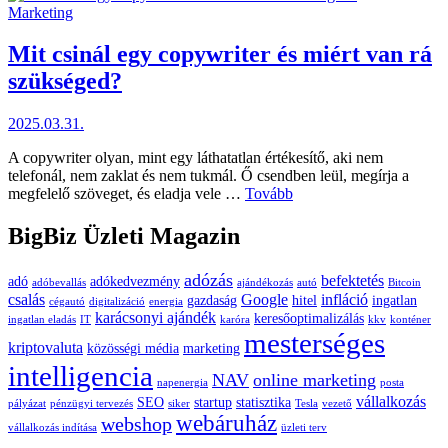
Posted
Marketing
in
Mit csinál egy copywriter és miért van rá
szükséged?
2025.03.31.
A copywriter olyan, mint egy láthatatlan értékesítő, aki nem
telefonál, nem zaklat és nem tukmál. Ő csendben leül, megírja a
Mit
megfelelő szöveget, és eladja vele …
Tovább
csinál
egy
BigBiz Üzleti Magazin
copywriter
és
adózás
befektetés
adó
adókedvezmény
miért
adóbevallás
ajándékozás
autó
Bitcoin
csalás
Google
infláció
van
gazdaság
hitel
ingatlan
cégautó
digitalizáció
energia
karácsonyi ajándék
rá
keresőoptimalizálás
ingatlan eladás
IT
karóra
kkv
konténer
mesterséges
szükséged?
kriptovaluta
közösségi média
marketing
intelligencia
NAV
online marketing
napenergia
posta
vállalkozás
SEO
startup
statisztika
pályázat
pénzügyi tervezés
siker
Tesla
vezető
webáruház
webshop
vállalkozás indítása
üzleti terv