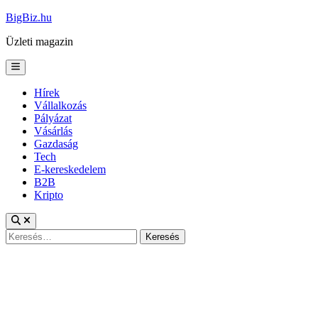
Skip
BigBiz.hu
to
Üzleti magazin
content
Main
Menu
Hírek
Vállalkozás
Pályázat
Vásárlás
Gazdaság
Tech
E-kereskedelem
B2B
Kripto
Keresés: