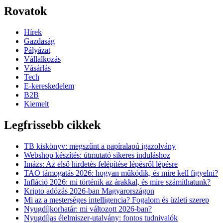
Rovatok
Hírek
Gazdaság
Pályázat
Vállalkozás
Vásárlás
Tech
E-kereskedelem
B2B
Kiemelt
Legfrissebb cikkek
TB kiskönyv: megszűnt a papíralapú igazolvány
Webshop készítés: útmutató sikeres induláshoz
Imázs: Az első hirdetés felépítése lépésről lépésre
TAO támogatás 2026: hogyan működik, és mire kell figyelni?
Infláció 2026: mi történik az árakkal, és mire számíthatunk?
Kripto adózás 2026-ban Magyarországon
Mi az a mesterséges intelligencia? Fogalom és üzleti szerep
Nyugdíjkorhatár: mi változott 2026-ban?
Nyugdíjas élelmiszer-utalvány: fontos tudnivalók