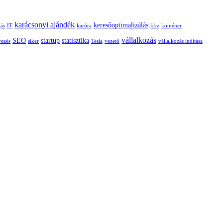
energiafogyasztás
–
karácsonyi ajándék
keresőoptimalizálás
hová
dás
IT
karóra
kkv
konténer
vezet
vállalkozás
SEO
startup
statisztika
vezés
siker
Tesla
vezető
vállalkozás indítása
a
világ
energiaéhsége?