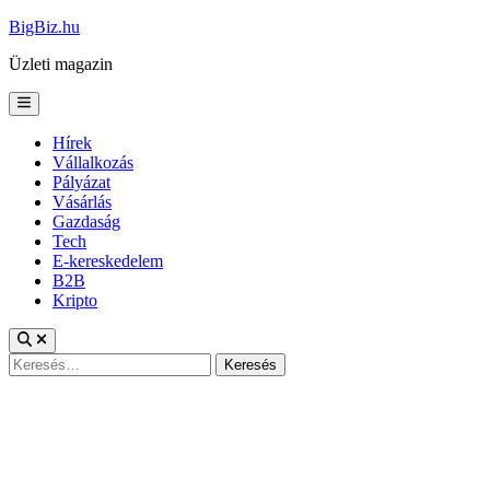
Skip
BigBiz.hu
to
Üzleti magazin
content
Main
Menu
Hírek
Vállalkozás
Pályázat
Vásárlás
Gazdaság
Tech
E-kereskedelem
B2B
Kripto
Keresés: