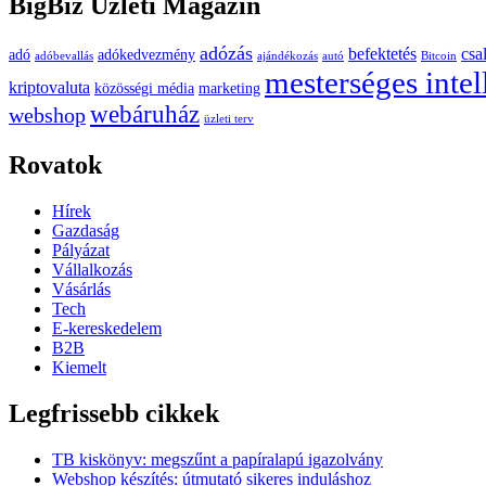
BigBiz Üzleti Magazin
adózás
befektetés
csa
adó
adókedvezmény
adóbevallás
ajándékozás
autó
Bitcoin
mesterséges intel
kriptovaluta
közösségi média
marketing
webáruház
webshop
üzleti terv
Rovatok
Hírek
Gazdaság
Pályázat
Vállalkozás
Vásárlás
Tech
E-kereskedelem
B2B
Kiemelt
Legfrissebb cikkek
TB kiskönyv: megszűnt a papíralapú igazolvány
Webshop készítés: útmutató sikeres induláshoz