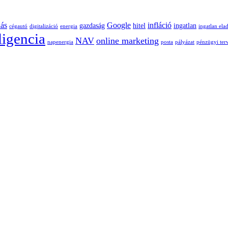
lás
Google
infláció
gazdaság
hitel
ingatlan
cégautó
digitalizáció
energia
ingatlan ela
ligencia
NAV
online marketing
napenergia
posta
pályázat
pénzügyi ter