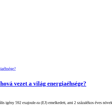
hová vezet a világ energiaéhsége?
bális igény 592 exajoule-ra (EJ) emelkedett, ami 2 százalékos éves növe