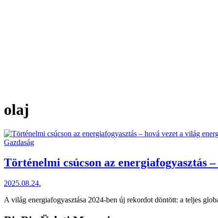
olaj
Posted
Gazdaság
in
Történelmi csúcson az energiafogyasztás – 
2025.08.24.
A világ energiafogyasztása 2024-ben új rekordot döntött: a teljes glo