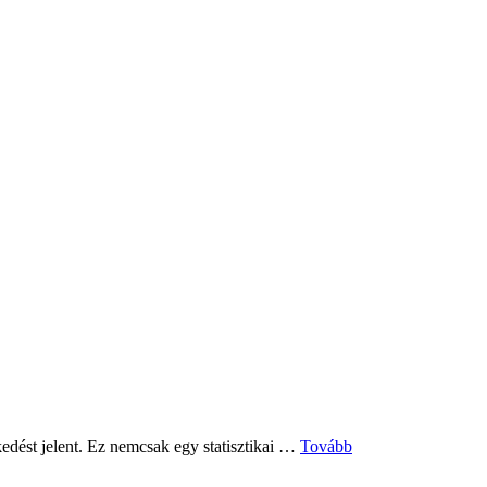
Történelmi
kedést jelent. Ez nemcsak egy statisztikai …
Tovább
csúcson
az