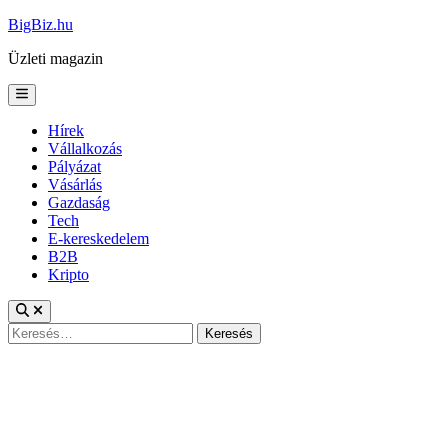
Skip
BigBiz.hu
to
Üzleti magazin
content
Main
Menu
Hírek
Vállalkozás
Pályázat
Vásárlás
Gazdaság
Tech
E-kereskedelem
B2B
Kripto
Keresés: