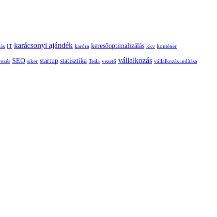
karácsonyi ajándék
keresőoptimalizálás
dás
IT
karóra
kkv
konténer
vállalkozás
SEO
startup
statisztika
vezés
siker
Tesla
vezető
vállalkozás indítása