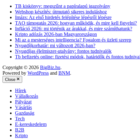
TB kiskönyv: megszűnt a papíralapú igazolvány
Webshop készítés: útmutató sikeres induláshoz
Imázs: Az első hirdetés felépítése lépésről lépésre
TAO támogatás 2026: hogyan működik, és mire kell figyelni?
Infláció 2026: mi történik az árakkal, és mire számíthatunk?
Kripto adózás 2026-ban Magyarországon
Mi az a mesterséges intelligencia? Fogalom és üzleti szerep
Nyugdíjkorhatár: mi változott 2026-ban?
Nyugdíjas élelmiszer-utalvány: fontos tudnivalók
Tb befizetés online: fizetési módok, határidők és fontos tudniva
Copyright © 2026
BigBiz.hu
.
Powered by
WordPress
and
BNM
.
Close
Hírek
Vállalkozás
Pályázat
Vásárlás
Gazdaság
Tech
E-kereskedelem
B2B
Kripto