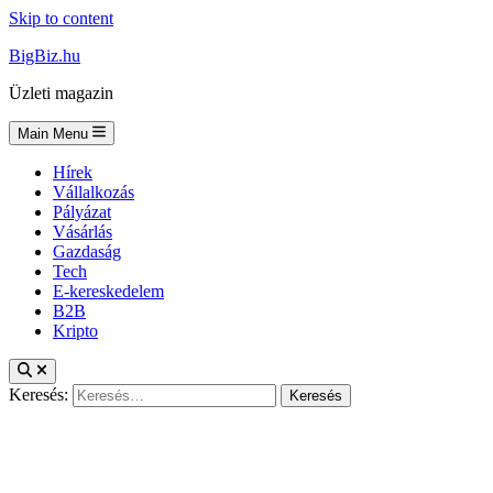
Skip to content
BigBiz.hu
Üzleti magazin
Main Menu
Hírek
Vállalkozás
Pályázat
Vásárlás
Gazdaság
Tech
E-kereskedelem
B2B
Kripto
Keresés: