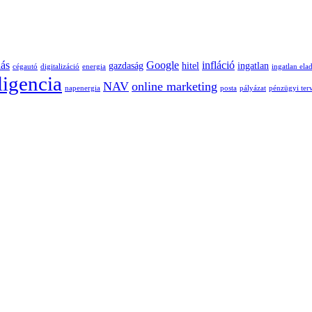
lás
Google
infláció
gazdaság
hitel
ingatlan
cégautó
digitalizáció
energia
ingatlan ela
ligencia
NAV
online marketing
napenergia
posta
pályázat
pénzügyi ter