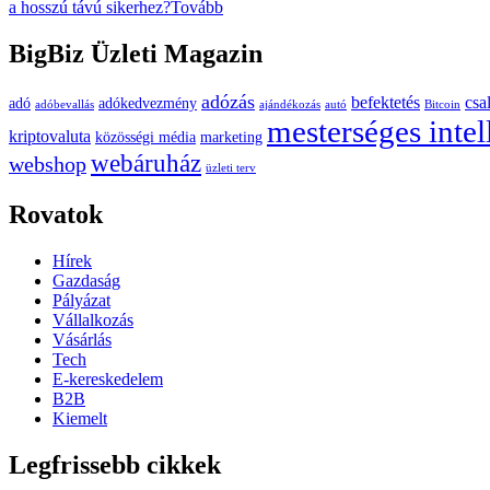
a hosszú távú sikerhez?
Tovább
BigBiz Üzleti Magazin
adózás
befektetés
csa
adó
adókedvezmény
adóbevallás
ajándékozás
autó
Bitcoin
mesterséges intel
kriptovaluta
közösségi média
marketing
webáruház
webshop
üzleti terv
Rovatok
Hírek
Gazdaság
Pályázat
Vállalkozás
Vásárlás
Tech
E-kereskedelem
B2B
Kiemelt
Legfrissebb cikkek