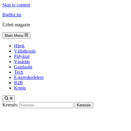
Skip to content
BigBiz.hu
Üzleti magazin
Main Menu
Hírek
Vállalkozás
Pályázat
Vásárlás
Gazdaság
Tech
E-kereskedelem
B2B
Kripto
Keresés: