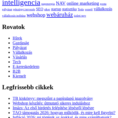
intelligencia
NAV
online marketing
napenergia
posta
vállalkozás
SEO
startup
statisztika
pályázat
pénzügyi tervezés
siker
Tesla
vezető
webáruház
webshop
vállalkozás indítása
üzleti terv
Rovatok
Hírek
Gazdaság
Pályázat
Vállalkozás
Vásárlás
Tech
E-kereskedelem
B2B
Kiemelt
Legfrissebb cikkek
TB kiskönyv: megszűnt a papíralapú igazolvány
Webshop készítés: útmutató sikeres induláshoz
Imázs: Az első hirdetés felépítése lépésről lépésre
TAO támogatás 2026: hogyan működik, és mire kell figyelni?
Infláció 2026: mi történik az árakkal, és mire számíthatunk?