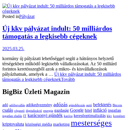
Posted in
Pályázat
Új kkv pályázat indult: 50 milliárdos
támogatás a legkisebb cégeknek
2025.03.25.
kormány új pályázati lehetőséggel segíti a hátrányos helyzetű
térségekben működő legkisebb vállalkozásokat. Az 50 milliárd
forintos keretösszegből azok a mikro- és kisvállalkozások
pályázhatnak, amelyek a …
Új kkv pályázat indult: 50 milliárdos
támogatás a legkisebb cégeknek
Tovább
BigBiz Üzleti Magazin
adózás
befektetés
adó
adókedvezmény
adóbevallás
ajándékozás
autó
Bitcoin
csalás
Google
infláció
gazdaság
hitel
ingatlan
cégautó
digitalizáció
energia
karácsonyi ajándék
keresőoptimalizálás
ingatlan eladás
IT
karóra
kkv
konténer
mesterséges
kriptovaluta
közösségi média
marketing