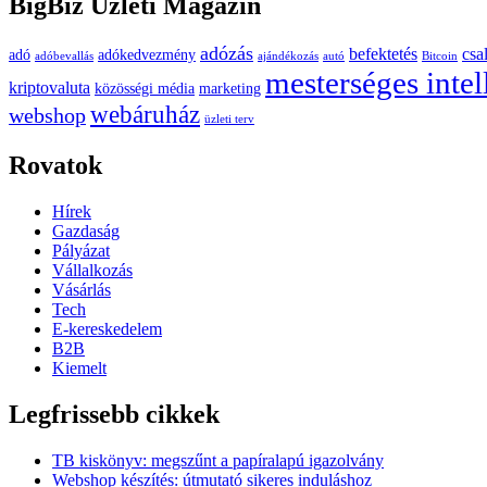
BigBiz Üzleti Magazin
adózás
befektetés
csa
adó
adókedvezmény
adóbevallás
ajándékozás
autó
Bitcoin
mesterséges intel
kriptovaluta
közösségi média
marketing
webáruház
webshop
üzleti terv
Rovatok
Hírek
Gazdaság
Pályázat
Vállalkozás
Vásárlás
Tech
E-kereskedelem
B2B
Kiemelt
Legfrissebb cikkek
TB kiskönyv: megszűnt a papíralapú igazolvány
Webshop készítés: útmutató sikeres induláshoz