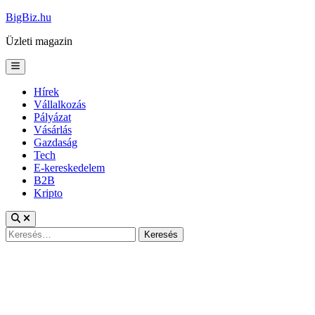
Skip
BigBiz.hu
to
Üzleti magazin
content
Main
Menu
Hírek
Vállalkozás
Pályázat
Vásárlás
Gazdaság
Tech
E-kereskedelem
B2B
Kripto
Keresés: