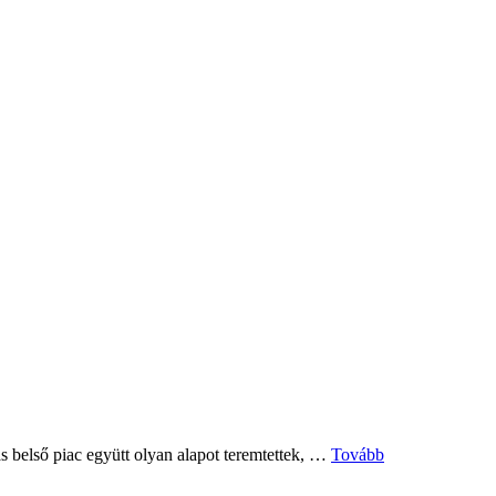
Kínai
as belső piac együtt olyan alapot teremtettek, …
Tovább
autók:
mi