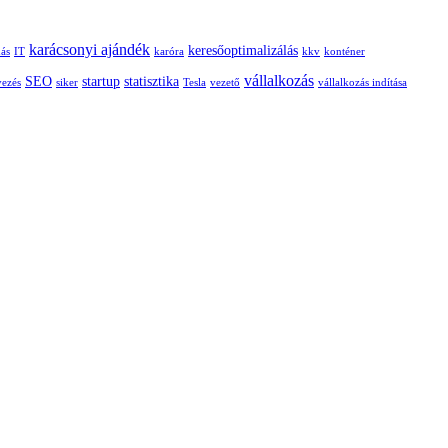
áll
a
karácsonyi ajándék
keresőoptimalizálás
siker
dás
IT
karóra
kkv
konténer
mögött,
vállalkozás
SEO
startup
statisztika
vezés
siker
Tesla
vezető
vállalkozás indítása
és
megéri-
e
most
beszállni