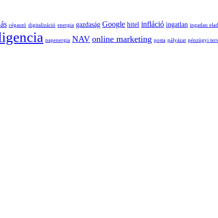
lás
Google
infláció
gazdaság
hitel
ingatlan
cégautó
digitalizáció
energia
ingatlan ela
ligencia
NAV
online marketing
napenergia
posta
pályázat
pénzügyi ter