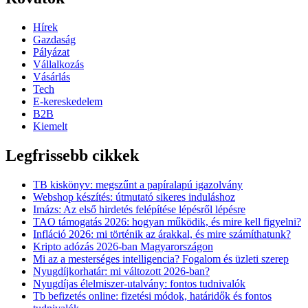
Hírek
Gazdaság
Pályázat
Vállalkozás
Vásárlás
Tech
E-kereskedelem
B2B
Kiemelt
Legfrissebb cikkek
TB kiskönyv: megszűnt a papíralapú igazolvány
Webshop készítés: útmutató sikeres induláshoz
Imázs: Az első hirdetés felépítése lépésről lépésre
TAO támogatás 2026: hogyan működik, és mire kell figyelni?
Infláció 2026: mi történik az árakkal, és mire számíthatunk?
Kripto adózás 2026-ban Magyarországon
Mi az a mesterséges intelligencia? Fogalom és üzleti szerep
Nyugdíjkorhatár: mi változott 2026-ban?
Nyugdíjas élelmiszer-utalvány: fontos tudnivalók
Tb befizetés online: fizetési módok, határidők és fontos