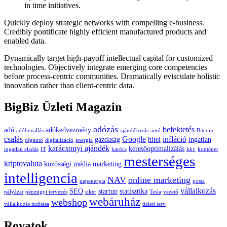
in time initiatives.
Quickly deploy strategic networks with compelling e-business.
Credibly pontificate highly efficient manufactured products and
enabled data.
Dynamically target high-payoff intellectual capital for customized
technologies. Objectively integrate emerging core competencies
before process-centric communities. Dramatically evisculate holistic
innovation rather than client-centric data.
BigBiz Üzleti Magazin
adózás
befektetés
adó
adókedvezmény
adóbevallás
ajándékozás
autó
Bitcoin
csalás
Google
infláció
gazdaság
hitel
ingatlan
cégautó
digitalizáció
energia
karácsonyi ajándék
keresőoptimalizálás
ingatlan eladás
IT
karóra
kkv
konténer
mesterséges
kriptovaluta
közösségi média
marketing
intelligencia
NAV
online marketing
napenergia
posta
vállalkozás
SEO
startup
statisztika
pályázat
pénzügyi tervezés
siker
Tesla
vezető
webáruház
webshop
vállalkozás indítása
üzleti terv
Rovatok