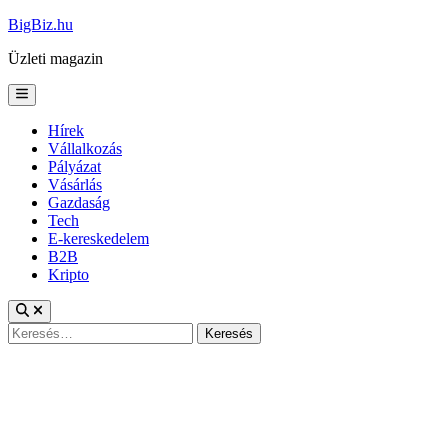
Skip
BigBiz.hu
to
Üzleti magazin
content
Main
Menu
Hírek
Vállalkozás
Pályázat
Vásárlás
Gazdaság
Tech
E-kereskedelem
B2B
Kripto
Keresés: