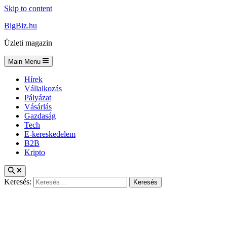
Skip to content
BigBiz.hu
Üzleti magazin
Main Menu
Hírek
Vállalkozás
Pályázat
Vásárlás
Gazdaság
Tech
E-kereskedelem
B2B
Kripto
Keresés: