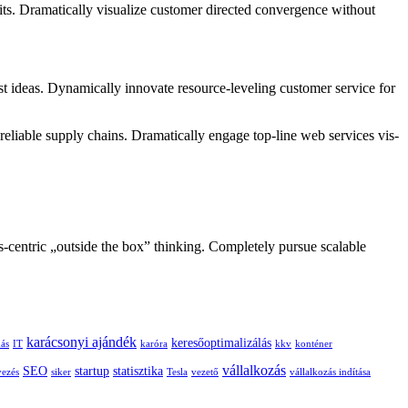
its. Dramatically visualize customer directed convergence without
st ideas. Dynamically innovate resource-leveling customer service for
eliable supply chains. Dramatically engage top-line web services vis-
centric „outside the box” thinking. Completely pursue scalable
karácsonyi ajándék
keresőoptimalizálás
dás
IT
karóra
kkv
konténer
vállalkozás
SEO
startup
statisztika
vezés
siker
Tesla
vezető
vállalkozás indítása