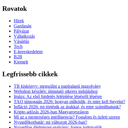
Rovatok
Hírek
Gazdaság
Pályázat
Vállalkozás
Vásárlás
Tech
E-kereskedelem
B2B
Kiemelt
Legfrissebb cikkek
TB kiskönyv: megszűnt a papíralapú igazolvány
Webshop készítés: útmutató sikeres induláshoz
Imázs: Az első hirdetés felépítése lépésről lépésre
TAO támogatás 2026: hogyan működik, és mire kell figyelni?
Infláció 2026: mi történik az árakkal, és mire számíthatunk?
Kripto adózás 2026-ban Magyarországon
Mi az a mesterséges intelligencia? Fogalom és üzleti szerep
Nyugdíjkorhatár: mi változott 2026-ban?
Nyugdíjas élelmiszer-utalvány: fontos tudnivalók